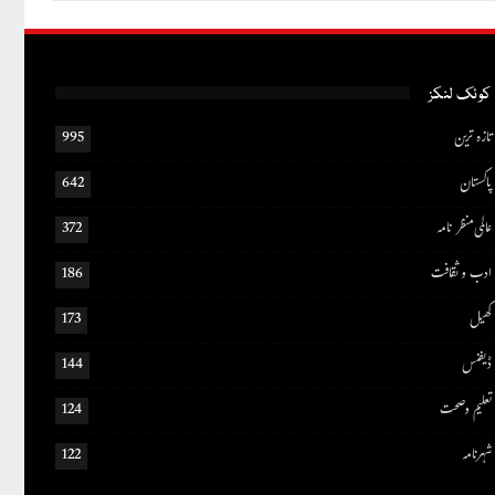
کوئک لنکز
تازہ ترین
995
پاکستان
642
عالمی منظر نامہ
372
ادب و ثقافت
186
کھیل
173
ڈیفنس
144
تعلیم و صحت
124
شہرنامہ
122