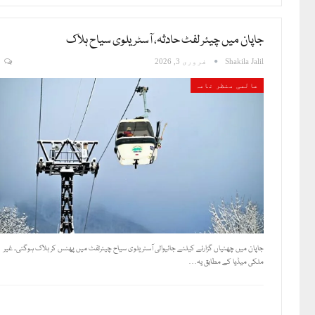
جاپان میں چیئر لفٹ حادثہ، آسٹریلوی سیاح ہلاک
Shakila Jalil
فروری 3, 2026
0
عالمی منظر نامہ
جاپان میں چھٹیاں گزارنے کیلئے جانیوالی آسٹریلوی سیاح چیئرلفٹ میں پھنس کر ہلاک ہوگئی۔ غیر
ملکی میڈیا کے مطابق یہ…