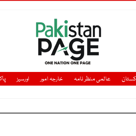
کستان
عالمی منظر نامہ
خارجہ امور
اورسیز
پاک