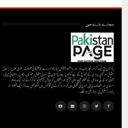
ہمارے بارے میں
پاکستان پیج ایک آزاد، غیر جانب دار اور بااعتماد ڈیجیٹل میڈیاکا ادارہ ہے جو تحقیقاتی صحافت، عوامی فلاح، انسانی
حقوق اور قومی بیداری کے فروغ کے لیے کوشاں ہے۔پاکستان پیج انسانی حقوق، خواتین، بچوں، ماحولیاتی تبدیلی،
آلودگی اور قدرتی وسائل کے تحفظ جیسے عالمی چیلنجز اور اقلیتوں کو درپیش چیلنجز کو اجاگر کرنے اور ایک باوقار ،
مساوی اور انصاف پر مبنی سماج کی تشکیل میں کردار ادا کرنے کی کوششوں میں سرگرم عمل ہےتاکہ ایک محفوظ اور
پائیدار مستقبل کی بنیاد رکھی جا سکے۔