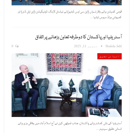
قومی کمیشن برائے وقارِ نسواں (این سی ایس ڈبلیو) نے نیشنل لابنگ ڈیلیگیشن (این ایل ڈی) اور
کمیونٹی ورلڈ سروس ایشیا…
آسٹریلیا اور پاکستان کا دوطرفہ تعاون بڑھانے پر اتفاق
Shakila Jalil
دسمبر 11, 2025
0
انسانی حقوق
آسٹریلیا کے ہائی کمشنر برائے پاکستان، جناب ٹموتھی کین نے آج اسلام آباد میں وفاقی وزیر برائے
انسانی حقوق، سینیٹر…