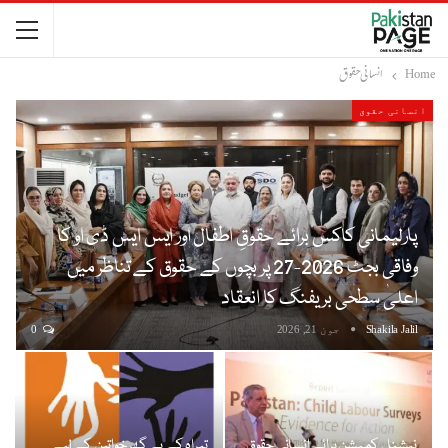
Home
انسانی حقوق
انسانی حقوق
پارلیمانی کاکس برائے حقوقِ اطفال اور ایس ایس ڈی او کا
وفاقی بجٹ 2026-27 پر بچوں کے حقوق کے تناظر میں
اعلیٰ سطحی بریفنگ کا انعقاد
Shakila Jalil
جون 21, 2026
0
نیشنل کمیشن برائے انسانی حقوق
تیراہ کے بے گھر خواتین کے لیے