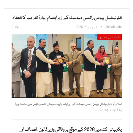
انٹرنیشنل ہیومن رائٹس مومنٹ کے زیراہتمام ایوارڈ تقریب کا انعقاد
Shakila Jalil
فروری 8, 2026
0
انسانی حقوق
اسلام آباد انٹرنیشنل ہیومن رائٹس مومنٹ کے زیر اہتمام ایوارڈ سرمنی کشمیر ہاؤس میں منعقد ہوئ
پروگرام میں چئیرمین…
یکجہتی کشمیر 2026 کے موقع پر وفاقی وزیر قانون، انصاف اور