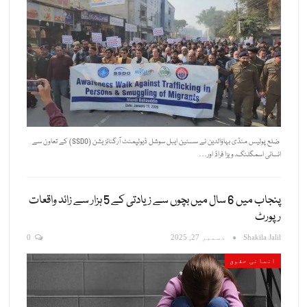
ضلع پولیس منڈی بہاؤالدین نے سسٹین ایبل سوشل ڈیولپمنٹ آرگنائزیشن (SSDO) کے تعاون سے
انسانی اسمگلنگ، ویزا فراڈ اور…
پنجاب میں 6 سال میں بچوں سے زیادتی کے 5 ہزار سے زائد واقعات
رپورٹ
Shakila Jalil
دسمبر 27, 2025
0
انسانی حقوق