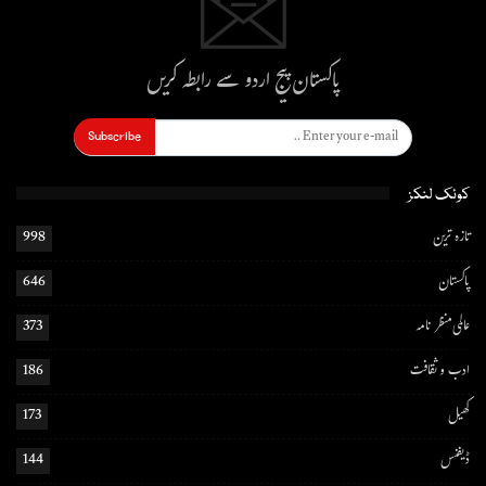
پاکستان پیج اردو سے رابطہ کریں
Subscribe
کوئک لنکز
تازہ ترین
998
پاکستان
646
عالمی منظر نامہ
373
ادب و ثقافت
186
کھیل
173
ڈیفنس
144