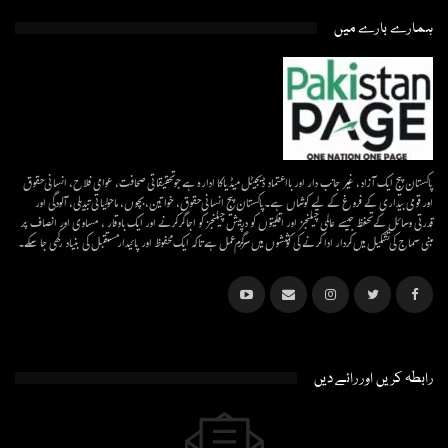
ہمارے بارے میں
پاکستان پیج ایک آزاد، غیر جانب دار اور بااعتماد ڈیجیٹل میڈیاکا ادارہ ہے جو تحقیقاتی صحافت، عوامی فلاح، انسانی حقوق
اور قومی بیداری کے فروغ کے لیے کوشاں ہے۔پاکستان پیج انسانی حقوق، خواتین، بچوں، ماحولیاتی تبدیلی، آلودگی اور
قدرتی وسائل کے تحفظ جیسے عالمی چیلنجز اور اقلیتوں کو درپیش چیلنجز کو اجاگر کرنے اور ایک باوقار ، مساوی اور انصاف پر
مبنی سماج کی تشکیل میں کردار ادا کرنے کی کوششوں میں سرگرم عمل ہےتاکہ ایک محفوظ اور پائیدار مستقبل کی بنیاد رکھی جا سکے۔
رابطہ کریں اور رائے دیں