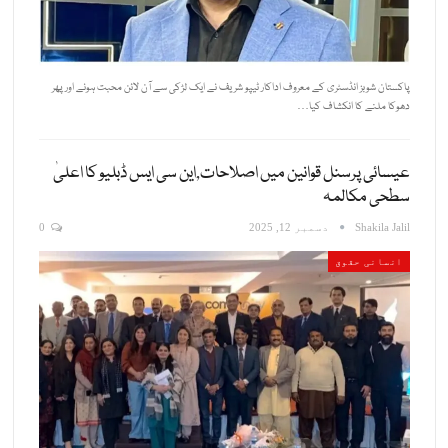
پاکستان شوبز انڈسٹری کے معروف اداکار ٹیپو شریف نے ایک لڑکی سے آن لائن محبت ہونے اور پھر
دھوکا ملنے کا انکشاف کیا…
عیسائی پرسنل قوانین میں اصلاحات,این سی ایس ڈبلیو کا اعلیٰ
سطحی مکالمہ
Shakila Jalil
دسمبر 12, 2025
0
انسانی حقوق