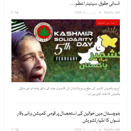
انسانی حقوق، سینیٹر اعظم…
Shakila Jalil
فروری 4, 2026
0
انسانی حقوق
آج یومِ یکجہتی کشمیر کے موقع پر ہم پاکستان کی کشمیری عوام کے ساتھ پختہ اور غیر متزلزل
یکجہتی کا اعادہ کرتے ہیں اور…
بلوچستان میں خواتین کے استحصال پر قومی کمیشن برائے وقارِ
نسواں کا اظہارِ تشویش
Shakila Jalil
فروری 3, 2026
0