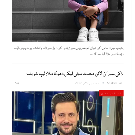
پنجاب میں6 سالوں کے دوران کم عمربچوں سے زیادتی کے 5 ہزار سے زائد واقعات رپورٹ ہوئے۔ ایک
رپورٹ میں بتایا گیا ہے کہ…
لڑکی سے آن لائن محبت ہوئی لیکن دھوکا ملا: ٹیپو شریف
Shakila Jalil
دسمبر 25, 2025
0
انسانی حقوق