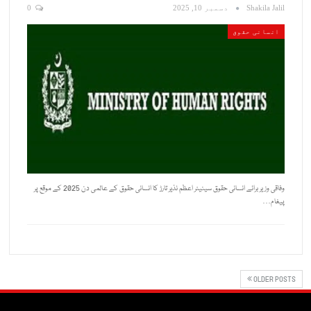
Shakila Jalil
دسمبر 10, 2025
0
انسانی حقوق
وفاقی وزیر برائے انسانی حقوق سینیٹر اعظم نذیر تارڑ کا انسانی حقوق کے عالمی دن 2025 کے موقع پر
پیغام…
OLDER POSTS