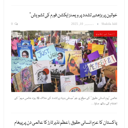
خواتین پر بڑھتے تشدد پر ویمنز ایکشن فورم کی تشویش”
Shakila Jalil
دسمبر 10, 2025
0
انسانی حقوق
عالمی ’’یومِ انسانی حقوق‘‘ کے موقع پر، جو ’’صنفی بنیاد پر تشدد کے خلاف 16 روزہ عالمی مہم‘‘ کے
اختتام کے ساتھ منایا…
پاکستان کا عزمِ انسانی حقوق ,اعظم نذیر تارڑ کا عالمی دن پر پیغام