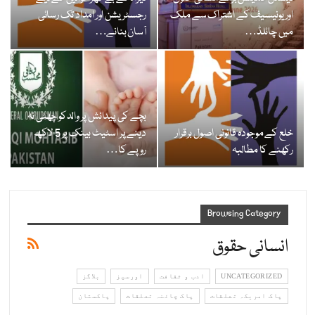
اور یونیسیف کے اشتراک سے ملک
رجسٹریشن اور امداد تک رسائی
میں چائلڈ…
آسان بنانے…
بچے کی پیدائش پر والدکو چھٹی نہ
خلع کے موجودہ قانونی اصول برقرار
دینے پر اسٹیٹ بینک پر 5 لاکھ
رکھنے کا مطالبہ
روپے کا…
Browsing Category
انسانی حقوق
UNCATEGORIZED
ادب و ثقافت
اورسیز
بلاگز
پاک امریکہ تعلقات
پاک چائنہ تعلقات
پاکستان