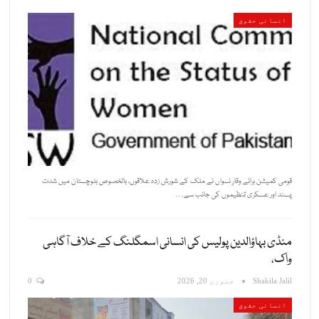
انسانی حقوق
قومی کمیشن برائے وقارِ نسواں نے ملک کے شورش زدہ علاقوں، بالخصوص بلوچستان میں شدت
پسند اور عسکری تنظیموں کی جانب سے…
منڈی بہاؤالدین پولیس کی انسانی اسمگلنگ کے خلاف آگاہی
واک،
Shakila Jalil
جنوری 20, 2026
0
انسانی حقوق