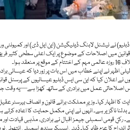
 ڈبلیو) نے نیشنل لابنگ ڈیلیگیشن (این ایل ڈی) اور کمیونٹی 
انین میں اصلاحات کے موضوع پر ایک اعلیٰ سطحی کثیر فریق مک
عقد ہوا۔
یلیٰ اظہر نے اپنے خطاب میں اس بات پر زور دیا کہ عیسائی برادر
ہوں نے اعلان کیا کہ این سی ایس ڈبلیو عیسائیوں کے پرسنل قو
 اس اصلاحاتی عمل میں برادری کے ساتھ کھڑا ہے—یہ وقت جامع 
 کا اظہار کیا۔ وزیرِ مملکت برائے قانون و انصاف بیرسٹر عقیل
بدلنا ناگزیر ہے۔ انہوں نے اپنی مکمل حمایت کا اعادہ کرتے ہو
رکنِ قومی اسمبلی جیمز اقبال نے برادری، مذہبی قیادت اور م
ندراج کا عزم ظاہر کیا۔ ڈپٹی اسپیکر سندھ اسمبلی انتھونی نوید 