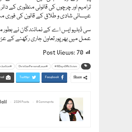
ترامیم اور چرچوں کی قانونی منظوری کے دائ
عیسائی شادی و طلاق کے قانون کی فوری منظ
سی ڈبلیو ایس اے کے نمائندگان نے بطور مر
عمل میں بھرپور تعاون جاری رکھنے کے عزم
Post Views:
70
#GenderJustice
#ChristianPersonalLaws
#16DaysOfActivism
Share
ail
Twitter
Facebook
alil
2324 Posts
0 Comments