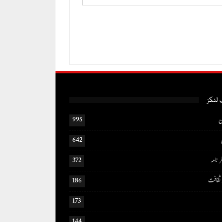
لنکز
ن
995
642
ر نامہ
372
ثقافت
186
173