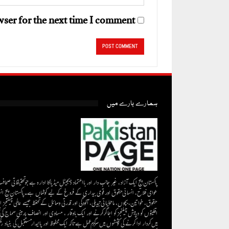
ser for the next time I comment.
ہمارے بارے میں
پاکستان پیج ایک آزاد، غیر جانب دار اور بااعتماد ڈیجیٹل میڈیاکا ادارہ ہے جو تحقیقاتی صحاف
عوامی فلاح، انسانی حقوق اور قومی بیداری کے فروغ کے لیے کوشاں ہے۔پاکستان پیج ان
حقوق، خواتین، بچوں، ماحولیاتی تبدیلی، آلودگی اور قدرتی وسائل کے تحفظ جیسے عالمی چیلنجز ا
اقلیتوں کو درپیش چیلنجز کو اجاگر کرنے اور ایک باوقار ، مساوی اور انصاف پر مبنی سماج کی
میں کردار ادا کرنے کی کوششوں میں سرگرم عمل ہےتاکہ ایک محفوظ اور پائیدار مستقبل کی بنیاد رکھ