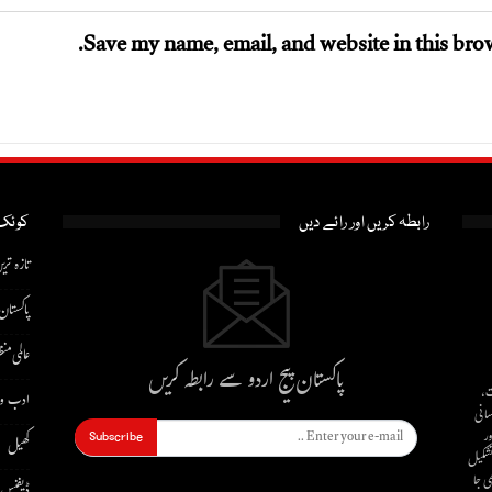
Save my name, email, and website in this brow
رابطہ کریں اور رائے دیں
کوئک 
تازہ تری
پاکستان
عالمی منظ
پاکستان پیج اردو سے رابطہ کریں
ت،
ادب و 
سانی
ور
Subscribe
کھیل
 تشکیل
ی جا