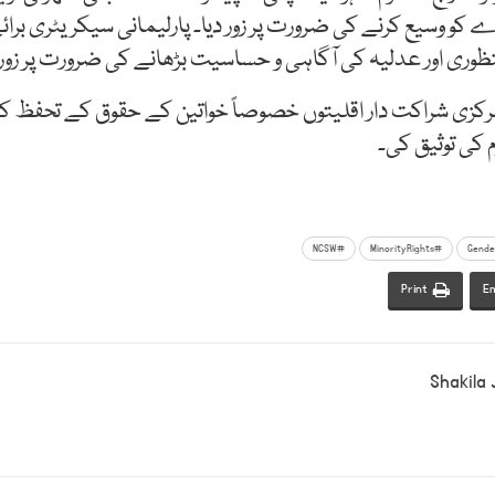
رے کو وسیع کرنے کی ضرورت پر زور دیا۔ پارلیمانی سیکریٹری ب
وری اور عدلیہ کی آگاہی و حساسیت بڑھانے کی ضرورت پر زور د
کزی شراکت دار اقلیتوں خصوصاً خواتین کے حقوق کے تحفظ کے 
 کی توثیق کی۔
#NCSW
#MinorityRights
Print
Em
Shakila J