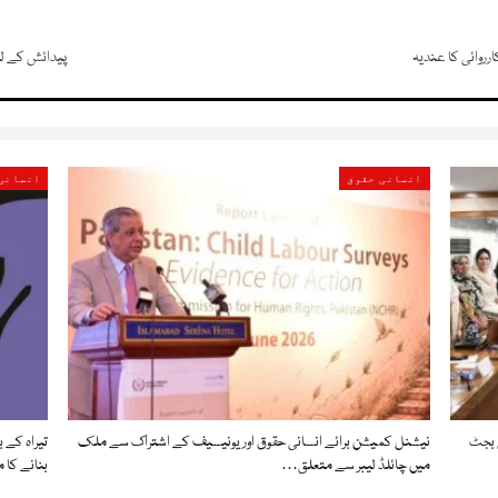
رروائی کا عندیہ
پیدائش کے لی
انسانی حقوق
انسانی
ی بجٹ
نیشنل کمیشن برائے انسانی حقوق اور یونیسیف کے اشتراک سے ملک
تیراہ کے 
میں چائلڈ لیبر سے متعلق…
بنانے کا م