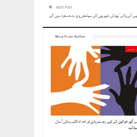
NEXT POST
ے آنے والے‘ بھارتی شہریوں کے سیاحتی ویزے مسترد ہوں گے
More From Author
 حقوق
بے گھر خواتین کے لیے رجسٹریشن اور امداد تک رسائی آسان
طالبہ