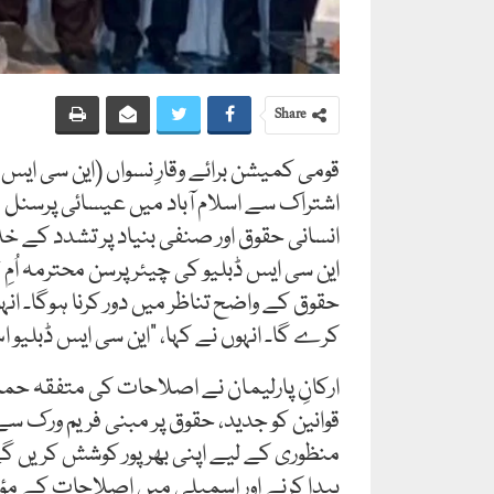
Share
قومی کمیشن برائے وقارِ نسواں (این سی ایس
اشتراک سے اسلام آباد میں عیسائی پرسنل قو
انسانی حقوق اور صنفی بنیاد پر تشدد کے خلاف 16 روزہ عالمی مہم کے اختتام کے موقع پر من
این سی ایس ڈبلیو کی چیئرپرسن محترمہ اُمِ ل
حقوق کے واضح تناظر میں دور کرنا ہوگا۔ ان
کرے گا۔ انہوں نے کہا، "این سی ایس ڈبلیو
ارکانِ پارلیمان نے اصلاحات کی متفقہ حمایت
قوانین کو جدید، حقوق پر مبنی فریم ورک سے 
منظوری کے لیے اپنی بھرپور کوشش کریں گے۔ 
پیدا کرنے اور اسمبلی میں اصلاحات کے مؤثر ا