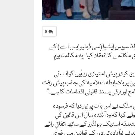
0
ورلڈ سروس ایشیا (سی ڈبلیو ایس اے) کے
المے کا انعقاد کیا۔ یہ مکالمہ یومِ
ی کو درپیش امتیازی رویّوں کو انسانی
انین پر باضابطہ اعلامیہ کی جانب پیش رفت
اور ترقی پسند قانونی اقدامات کا ہے۔”
 ملک نے اس بات پر زور دیا کہ فرسودہ
ئے کہا کہ وہ آئندہ سال اس قانون کی
تعلقہ اسٹیک ہولڈرز کے ساتھ اتفاقِ رائے
نے نوآبادیاتی دور کے قوانین میں فوری