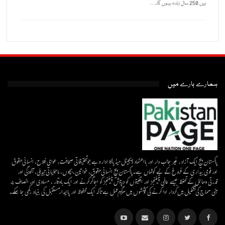
ہیں 250 سال زندہ رہوں گا۔…
ہمارے بارے میں
پاکستان پیج ایک آزاد، غیر جانب دار اور بااعتماد ڈیجیٹل میڈیاکا ادارہ ہے جو تحقیقاتی صحافت، عوامی فلاح، انسانی حقوق
اور قومی بیداری کے فروغ کے لیے کوشاں ہے۔پاکستان پیج انسانی حقوق، خواتین، بچوں، ماحولیاتی تبدیلی، آلودگی اور
قدرتی وسائل کے تحفظ جیسے عالمی چیلنجز اور اقلیتوں کو درپیش چیلنجز کو اجاگر کرنے اور ایک باوقار ، مساوی اور انصاف پر
مبنی سماج کی تشکیل میں کردار ادا کرنے کی کوششوں میں سرگرم عمل ہےتاکہ ایک محفوظ اور پائیدار مستقبل کی بنیاد رکھی جا سکے۔