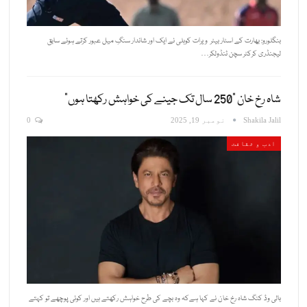
بنگلورو: بھارت کے اسٹار بیٹر ویرات کوہلی نے ایک اور شاندار سنگِ میل عبور کرتے ہوئے سابق
لیجنڈری کرکٹر سچن ٹنڈولکر…
شاہ رخ خان “250 سال تک جینے کی خواہش رکھتا ہوں”
Shakila Jalil
نومبر 19, 2025
0
ادب و ثقافت
بالی وڈ کنگ شاہ رخ خان نے کہا ہےکہ وہ بچے کی طرح خواہش رکھتے ہیں اور کوئی پوچھے تو کہتے