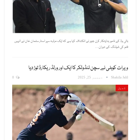
بالی وڈ کے نامور ہدایتکار کرن جوہر نے انکشاف کیا ہے کہ ایک مرتبہ سپر اسٹار سلمان خان نے انہیں
فلم کی شوٹنگ کے دوران…
ویرات کوہلی نے سچن ٹنڈولکر کا ایک اور ورلڈ ریکارڈ توڑ دیا
Shakila Jalil
دسمبر 25, 2025
0
کھیل