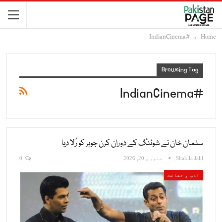
#IndianCinema
Home
Browsing Tag
#IndianCinema
سلمان خان نے شوٹنگ کے دوران کرن جوہر کو رُلا دیا
Shakila Jalil
جنوری 20, 2026
0
ادب و ثقافت