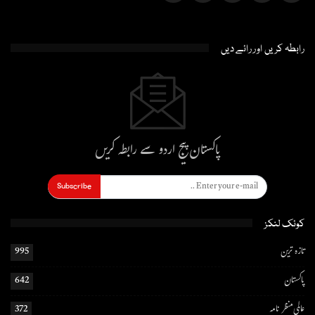
رابطہ کریں اور رائے دیں
پاکستان پیج اردو سے رابطہ کریں
Subscribe
کوئک لنکز
تازہ ترین
995
پاکستان
642
عالمی منظر نامہ
372