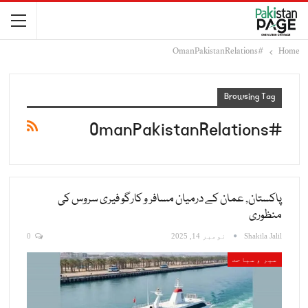
#OmanPakistanRelations
Home
Browsing Tag
#OmanPakistanRelations
پاکستان, عمان کے درمیان مسافر و کارگو فیری سروس کی
منظوری
Shakila Jalil
نومبر 14, 2025
0
سیر و سیاحت