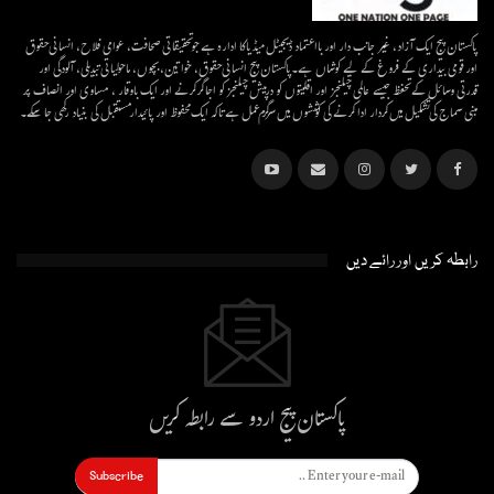
پاکستان پیج ایک آزاد، غیر جانب دار اور بااعتماد ڈیجیٹل میڈیاکا ادارہ ہے جو تحقیقاتی صحافت، عوامی فلاح، انسانی حقوق
اور قومی بیداری کے فروغ کے لیے کوشاں ہے۔پاکستان پیج انسانی حقوق، خواتین، بچوں، ماحولیاتی تبدیلی، آلودگی اور
قدرتی وسائل کے تحفظ جیسے عالمی چیلنجز اور اقلیتوں کو درپیش چیلنجز کو اجاگر کرنے اور ایک باوقار ، مساوی اور انصاف پر
مبنی سماج کی تشکیل میں کردار ادا کرنے کی کوششوں میں سرگرم عمل ہےتاکہ ایک محفوظ اور پائیدار مستقبل کی بنیاد رکھی جا سکے۔
رابطہ کریں اور رائے دیں
پاکستان پیج اردو سے رابطہ کریں
Subscribe