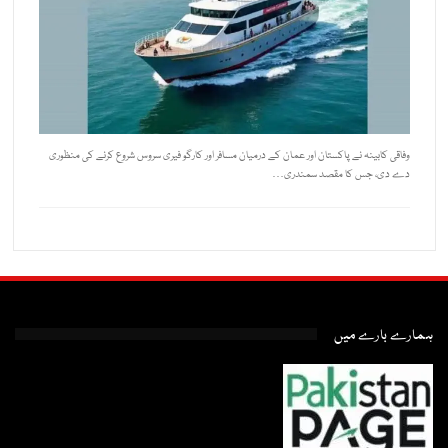
وفاقی کابینہ نے پاکستان اور عمان کے درمیان مسافر اور کارگو فیری سروس شروع کرنے کی منظوری
دے دی، جس کا مقصد سمندری…
ہمارے بارے میں