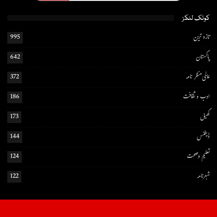
کوئک لنکز
تازہ ترین
995
پاکستان
642
عالمی منظر نامہ
372
ادب و ثقافت
186
کھیل
173
ڈیفنس
144
تعلیم و صحت
124
شہرنامہ
122