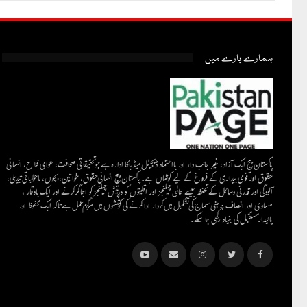
ہمارے بارے میں
پاکستان پیج ایک آزاد، غیر جانب دار اور بااعتماد ڈیجیٹل میڈیاکا ادارہ ہے جو تحقیقاتی صحافت، عوامی فلاح، انسانی
حقوق اور قومی بیداری کے فروغ کے لیے کوشاں ہے۔پاکستان پیج انسانی حقوق، خواتین، بچوں، ماحولیاتی تبدیلی،
آلودگی اور قدرتی وسائل کے تحفظ جیسے عالمی چیلنجز اور اقلیتوں کو درپیش چیلنجز کو اجاگر کرنے اور ایک باوقار ،
مساوی اور انصاف پر مبنی سماج کی تشکیل میں کردار ادا کرنے کی کوششوں میں سرگرم عمل ہےتاکہ ایک محفوظ اور
پائیدار مستقبل کی بنیاد رکھی جا سکے۔