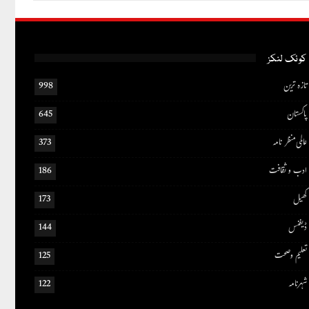
کوئک لنکز
تازہ ترین
998
پاکستان
645
عالمی منظر نامہ
373
ادب و ثقافت
186
کھیل
173
ڈیفنس
144
تعلیم و صحت
125
شہرنامہ
122