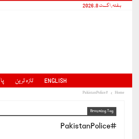
ہفتہ, اگست 8, 2026
ENGLISH
تازہ ترین
پا
#PakistanPolice
Home
Browsing Tag
#PakistanPolice