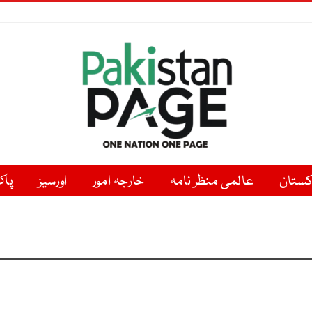
کستان
عالمی منظر نامہ
خارجہ امور
اورسیز
پاک