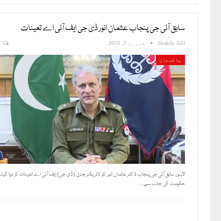
سابق آئی جی پنجاب عثمان انور ڈی جی ایف آئی اے تعینات
Shakila Jalil
فروری 3, 2026
0
پاکستان
لاہور: سابق آئی جی پنجاب ڈاکٹر عثمان انور کو ڈائریکٹر جنرل (ڈی جی) ایف آئی اے تعینات کر دیا گیا۔
حکومت کی جانب سے…