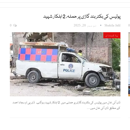
پولیس کی بکتربند گاڑی پر حملہ، 2 اہلکار شہید
Shakila Jalil
نومبر 20, 2025
0
پاکستان
ڈی آئی خان میں پولیس کی بکتربندگاڑی پر حملے میں 2 اہلکار شہید ہوگئے۔ ڈی پی او سجاد احمد
کے مطابق ڈی آئی خان میں…