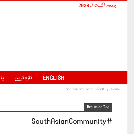
جمعہ, اگست 7, 2026
ENGLISH
تازہ ترین
پا
#SouthAsianCommunity
Home
Browsing Tag
#SouthAsianCommunity