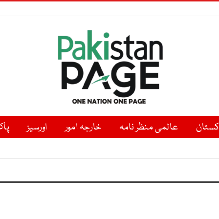
کستان
عالمی منظر نامہ
خارجہ امور
اورسیز
پاک