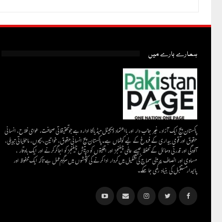
ہمارے بارے میں
پاکستان پیج ایک آزاد، غیر جانب دار اور بااعتماد ڈیجیٹل میڈیاکا ادارہ ہے جو تحقیقاتی صحافت، عوامی فلاح، انسانی
حقوق اور قومی بیداری کے فروغ کے لیے کوشاں ہے۔پاکستان پیج انسانی حقوق، خواتین، بچوں، ماحولیاتی تبدیلی،
آلودگی اور قدرتی وسائل کے تحفظ جیسے عالمی چیلنجز اور اقلیتوں کو درپیش چیلنجز کو اجاگر کرنے اور ایک باوقار ،
مساوی اور انصاف پر مبنی سماج کی تشکیل میں کردار ادا کرنے کی کوششوں میں سرگرم عمل ہےتاکہ ایک محفوظ اور
پائیدار مستقبل کی بنیاد رکھی جا سکے۔