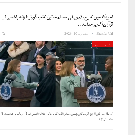
امریکا میں تاریخ رقم، پہلی مسلم خاتون نائب گورنر غزالہ ہاشمی نے
قرآن پاک پر حلف…
Shakila Jalil
جنوری 20, 2026
0
تازہ ترین
امریکا میں نئی تاریخ رقم ہوگئی، پہلی مسلم نائب گورنر خاتون غزالہ ہاشمی نے قرآن پاک پر عہدے کا
حلف اٹھا لیا۔…