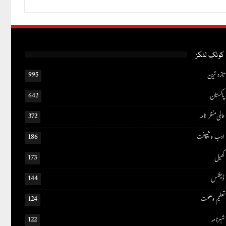
کوئک لنکز
تازہ ترین
995
پاکستان
642
عالمی منظر نامہ
372
ادب و ثقافت
186
کھیل
173
ڈیفنس
144
تعلیم و صحت
124
شہرنامہ
122