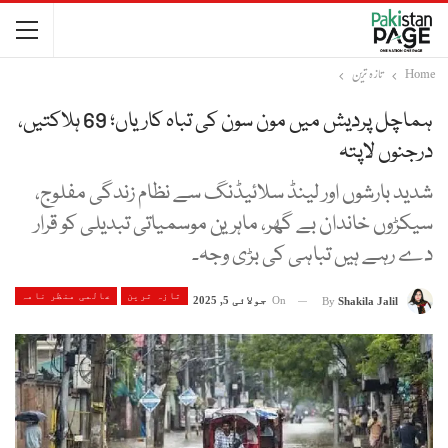
Home
تازہ ترین
ہماچل پردیش میں مون سون کی تباہ کاریاں؛ 69 ہلاکتیں،
درجنوں لاپتہ
شدید بارشوں اور لینڈ سلائیڈنگ سے نظام زندگی مفلوج،
سیکڑوں خاندان بے گھر، ماہرین موسمیاتی تبدیلی کو قرار
دے رہے ہیں تباہی کی بڑی وجہ۔
تازہ ترین
عالمی منظر نامہ
On
جولائی 5, 2025
By
Shakila Jalil