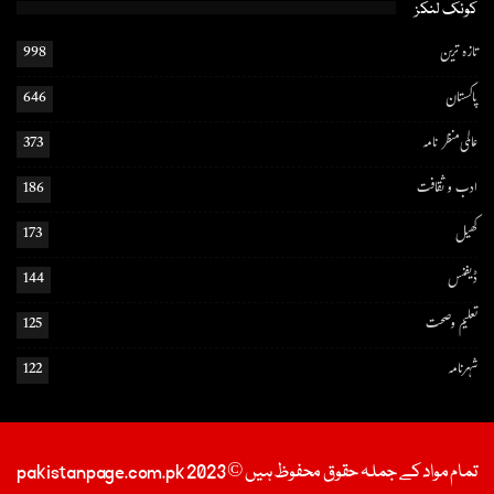
کوئک لنکز
تازہ ترین
998
پاکستان
646
عالمی منظر نامہ
373
ادب و ثقافت
186
کھیل
173
ڈیفنس
144
تعلیم و صحت
125
شہرنامہ
122
تمام مواد کے جملہ حقوق محفوظ ہیں © 2023 pakistanpage.com.pk