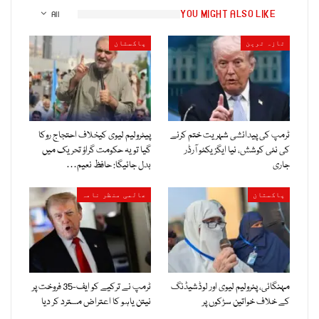
YOU MIGHT ALSO LIKE
All
تازہ ترین
پاکستان
ٹرمپ کی پیدائشی شہریت ختم کرنے
پیٹرولیم لیوی کیخلاف احتجاج روکا
کی نئی کوشش، نیا ایگزیکٹو آرڈر
گیا تو یہ حکومت گراؤ تحریک میں
جاری
بدل جائیگا: حافظ نعیم…
پاکستان
عالمی منظر نامہ
مہنگائی، پٹرولیم لیوی اور لوڈشیڈنگ
ٹرمپ نے ترکیے کو ایف-35 فروخت پر
کے خلاف خواتین سڑکوں پر
نیتن یاہو کا اعتراض مسترد کر دیا