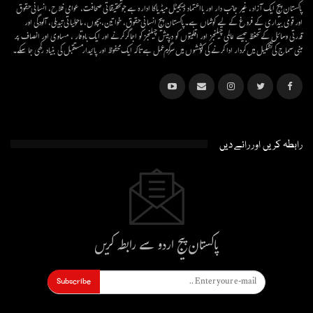
پاکستان پیج ایک آزاد، غیر جانب دار اور بااعتماد ڈیجیٹل میڈیاکا ادارہ ہے جو تحقیقاتی صحافت، عوامی فلاح، انسانی حقوق
اور قومی بیداری کے فروغ کے لیے کوشاں ہے۔پاکستان پیج انسانی حقوق، خواتین، بچوں، ماحولیاتی تبدیلی، آلودگی اور
قدرتی وسائل کے تحفظ جیسے عالمی چیلنجز اور اقلیتوں کو درپیش چیلنجز کو اجاگر کرنے اور ایک باوقار ، مساوی اور انصاف پر
مبنی سماج کی تشکیل میں کردار ادا کرنے کی کوششوں میں سرگرم عمل ہےتاکہ ایک محفوظ اور پائیدار مستقبل کی بنیاد رکھی جا سکے۔
رابطہ کریں اور رائے دیں
پاکستان پیج اردو سے رابطہ کریں
Subscribe