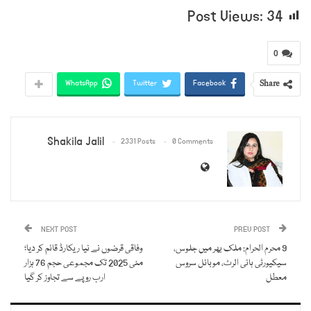
Post Views:
34
0
Share
WhatsApp
Twitter
Facebook
Shakila Jalil
2331 Posts
0 Comments
NEXT POST
PREV POST
9 محرم الحرام: ملک بھر میں جلوس،
وفاقی قرضوں نے نیا ریکارڈ قائم کر دیا؛
سیکیورٹی ہائی الرٹ، موبائل سروس
مئی 2025 تک مجموعی حجم 76 ہزار
معطل
ارب روپے سے تجاوز کر گیا