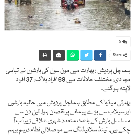
0
Share
ہماچل پردیش : بھارت میں مون سون کی بارشوں نے تباہی
مچا دی، مختلف حادثات میں 69 افراد ہلاک، 37 افراد
لاپتہ ہوگئے۔
بھارتی میڈیا کے مطابق ہماچل پردیش میں حالیہ بارشوں
اور سیلاب سے بڑے پیمانے پر نقصان ہوا، تین دن سے
مسلسل بارش کے باعث متعدد شہری علاقے زیر آب آ
چکے ہیں، لینڈ سلائیڈنگ سے مواصلاتی نظام درہم برہم