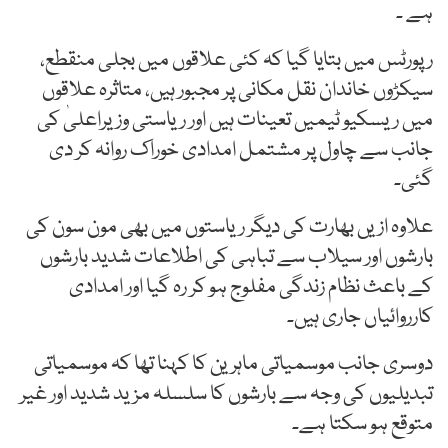
ہے ۔
رپورٹس میں بتایا گیا کہ کئی علاقوں میں بجلی منقطع،
سیکڑوں خاندان نقل مکانی پر مجبور ہیں، متاثرہ علاقوں
میں ریسکیو ٹیمیں تعینات ہیں اور ریاستی وزیراعلیٰ کی
جانب سے چاول پر مشتمل امدادی خوراک روانہ کر دی
گئی۔
علاوہ ازیں بھارت کی دیگر ریاستوں میں بھی مون سون کی
بارشوں اور سیلاب سے تباہی کی اطلاعات شدید بارشوں
کے باعث نظام زندگی مفلوج ہو کر رہ گیا اور امدادی
کارروائیاں جاری ہیں۔
دوسری جانب موسمیاتی ماہرین کا کہنا تھا کہ موسمیاتی
تبدیلیوں کی وجہ سے بارشوں کا سلسلہ مزید شدید اور غیر
متوقع ہو سکتا ہے۔