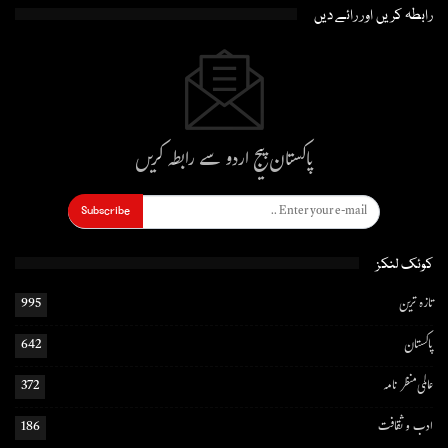
رابطہ کریں اور رائے دیں
پاکستان پیج اردو سے رابطہ کریں
Subscribe
کوئک لنکز
تازہ ترین
995
پاکستان
642
عالمی منظر نامہ
372
ادب و ثقافت
186