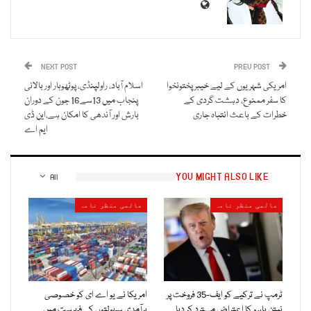
NEXT POST
PREV POST
امریکی شہریوں کے لیے خیبرپختونخوا
اسلام آباد، راولپنڈی، پوٹھوہار اور بالائی
کا سفر ممنوع، دہشت گردی کے
پنجاب میں 13سے16 جون کے دوران
خطرات کے باعث انتباہ جاری
بارش اور آندھی کا امکان ہے،این ڈی
ایم اے
YOU MIGHT ALSO LIKE
All
عالمی منظر نامہ
عالمی منظر نامہ
ٹرمپ نے ترکیے کو ایف-35 فروخت پر
امریکا نے یو اے ای کو خصوصی
نیتن یاہو کا اعتراض مسترد کر دیا
برآمدی سہولتوں کی فہرست میں