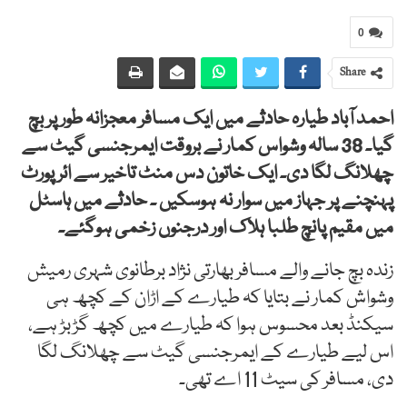
0
Share
احمد آباد طیارہ حادثے میں ایک مسافر معجزانہ طور پر بچ
گیا۔ 38 سالہ وشواس کمار نے بروقت ایمرجنسی گیٹ سے
چھلانگ لگا دی۔ ایک خاتون دس منٹ تاخیر سے ائرپورٹ
پہنچنے پر جہاز میں سوار نہ ہوسکیں ۔ حادثے میں ہاسٹل
میں مقیم پانچ طلبا ہلاک اور درجنوں زخمی ہوگئے۔
زندہ بچ جانے والے مسافر بھارتی نژاد برطانوی شہری رمیش
وشواش کمار نے بتایا کہ طیارے کے اڑان کے کچھ ہی
سیکنڈ بعد محسوس ہوا کہ طیارے میں کچھ گڑبڑ ہے،
اس لیے طیارے کے ایمرجنسی گیٹ سے چھلانگ لگا
دی، مسافر کی سیٹ 11 اے تھی۔