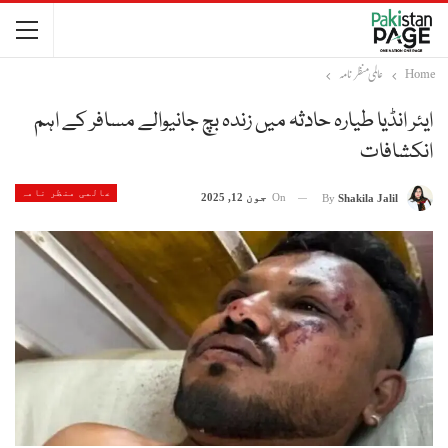
Home
عالمی منظر نامہ
ایئر انڈیا طیارہ حادثہ میں زندہ بچ جانیوالے مسافر کے اہم
انکشافات
عالمی منظر نامہ
On
جون 12, 2025
By
Shakila Jalil