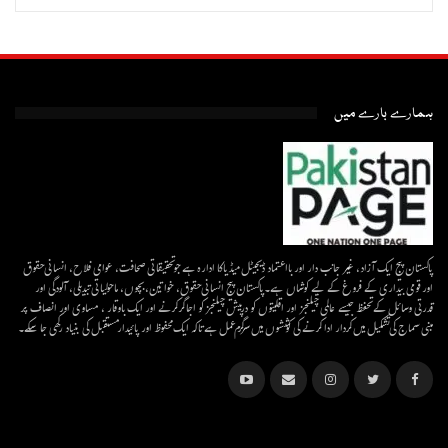
ہمارے بارے میں
پاکستان پیج ایک آزاد، غیر جانب دار اور بااعتماد ڈیجیٹل میڈیاکا ادارہ ہے جو تحقیقاتی صحافت، عوامی فلاح، انسانی حقوق
اور قومی بیداری کے فروغ کے لیے کوشاں ہے۔پاکستان پیج انسانی حقوق، خواتین، بچوں، ماحولیاتی تبدیلی، آلودگی اور
قدرتی وسائل کے تحفظ جیسے عالمی چیلنجز اور اقلیتوں کو درپیش چیلنجز کو اجاگر کرنے اور ایک باوقار ، مساوی اور انصاف پر
مبنی سماج کی تشکیل میں کردار ادا کرنے کی کوششوں میں سرگرم عمل ہےتاکہ ایک محفوظ اور پائیدار مستقبل کی بنیاد رکھی جا سکے۔