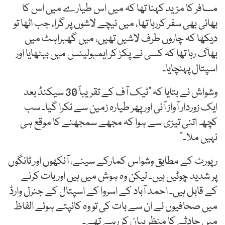
مسافر کا مزید کہنا تھا کہ میں اس طیارے میں اس کا
بھائی بھی سفر کررہا تھا، میں نیچے لاشوں پر گرا، جب اٹھا تو
دیکھا کہ چاروں طرف لاشیں تھیں، میں گھبراہٹ میں
بھاگ رہا تھا کہ کسی نے پکڑ کر ایمبولینس میں بیٹھایا اور
اسپتال پہنچایا۔
وشواش نے بتایا کہ ”ٹیک آف کے تقریباً 30 سیکنڈ بعد
ایک زوردار آواز آئی اور پھر طیارہ زمین سے ٹکرا گیا۔ سب
کچھ اتنی تیزی سے ہوا کہ مجھے سمجھنے کا موقع ہی
نہیں ملا۔“
رپورٹ کے مطابق وشواس کمارکے سینے، آنکھوں اور ٹانگوں
پر شدید چوٹیں ہیں۔ لیکن وہ ہوش میں ہیں اور بات کرنے
کے قابل ہیں۔ احمد آباد کے اسروا کے اسپتال کے جنرل وارڈ
میں صحافیوں نے ان سے بات کی تو وہ کانپتے ہوئے الفاظ
میں حادثے کا منظر بیان کر رہے تھے۔