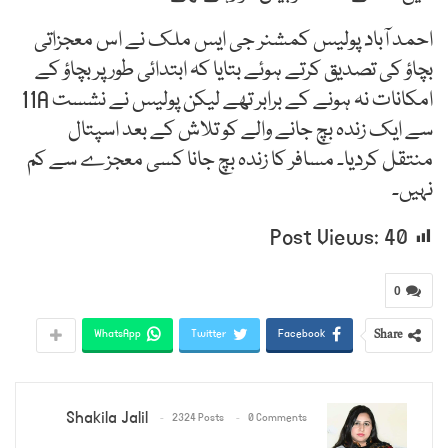
احمد آباد پولیس کمشنر جی ایس ملک نے اس معجزاتی
بچاؤ کی تصدیق کرتے ہوئے بتایا کہ ابتدائی طور پر بچاؤ کے
امکانات نہ ہونے کے برابر تھے لیکن پولیس نے نشست 11A
سے ایک زندہ بچ جانے والے کو تلاش کے بعد اسپتال
منتقل کردیا۔ مسافر کا زندہ بچ جانا کسی معجزے سے کم
نہیں۔
Post Views:
40
0
Share
WhatsApp
Twitter
Facebook
Shakila Jalil
2324 Posts
0 Comments