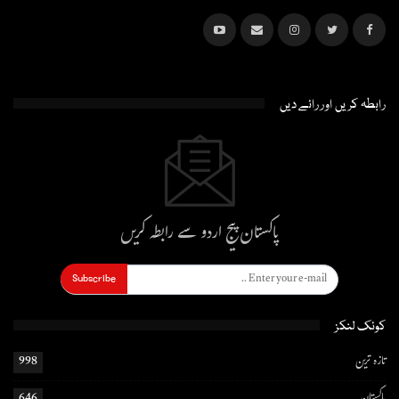
رابطہ کریں اور رائے دیں
پاکستان پیج اردو سے رابطہ کریں
Subscribe
کوئک لنکز
تازہ ترین
998
پاکستان
646