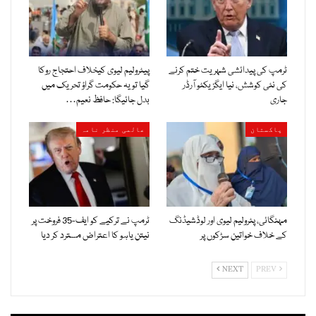
ٹرمپ کی پیدائشی شہریت ختم کرنے
پیٹرولیم لیوی کیخلاف احتجاج روکا
کی نئی کوشش، نیا ایگزیکٹو آرڈر
گیا تو یہ حکومت گراؤ تحریک میں
جاری
بدل جائیگا: حافظ نعیم…
پاکستان
عالمی منظر نامہ
مہنگائی، پٹرولیم لیوی اور لوڈشیڈنگ
ٹرمپ نے ترکیے کو ایف-35 فروخت پر
کے خلاف خواتین سڑکوں پر
نیتن یاہو کا اعتراض مسترد کر دیا
NEXT
PREV