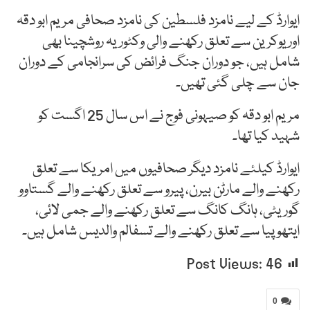
ایوارڈ کے لیے نامزد فلسطین کی نامزد صحافی مریم ابو دقہ
اور یوکرین سے تعلق رکھنے والی وکٹوریہ روشچینا بھی
شامل ہیں، جو دوران جنگ فرائض کی سرانجامی کے دوران
جان سے چلی گئی تھیں۔
مریم ابو دقہ کو صیہونی فوج نے اس سال 25 اگست کو
شہید کیا تھا۔
ایوارڈ کیلئے نامزد دیگر صحافیوں میں امریکا سے تعلق
رکھنے والے مارٹن بیرن، پیرو سے تعلق رکھنے والے گستاوو
گوریٹی، ہانگ کانگ سے تعلق رکھنے والے جمی لائی،
ایتھوپیا سے تعلق رکھنے والے تسفالم والدیس شامل ہیں۔
Post Views:
46
0