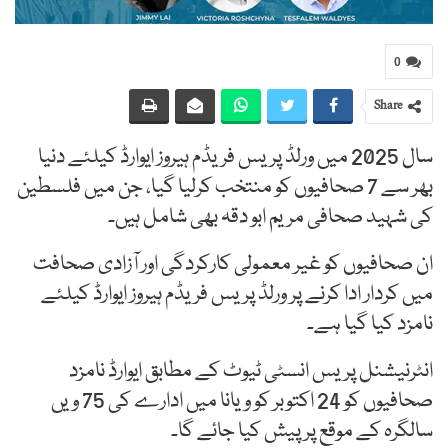
0
Share
سال 2025 میں ورلڈ پریس فریڈم ہیروز ایوارڈ کیلئے دنیا
بھر سے 7 صحافیوں کو منتخب کرلیا گیا، جن میں فلسطین
کی شہید صحافی مریم ابو دقہ بھی شامل ہیں۔
ان صحافیوں کو غیر معمولی کارکردگی اور آزادی صحافت
میں کردار ادا کرنے پر ورلڈ پریس فریڈم ہیروز ایوارڈ کیلئے
نامزد کیا گیا ہے۔
انٹرنیشنل پریس انسٹی ٹیوٹ کے مطابق ایوارڈ نامزد
صحافیوں کو 24 اکتوبر کو ویانا میں ادارے کی 75 ویں
سالگرہ کے موقع پر پیش کیا جائے گا۔