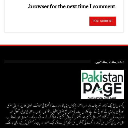
browser for the next time I comment.
ہمارے بارے میں
پاکستان پیج ایک آزاد، غیر جانب دار اور بااعتماد ڈیجیٹل میڈیاکا ادارہ ہے جو تحقیقاتی صحافت، عوامی فلاح، انسانی حقوق
اور قومی بیداری کے فروغ کے لیے کوشاں ہے۔پاکستان پیج انسانی حقوق، خواتین، بچوں، ماحولیاتی تبدیلی، آلودگی اور
قدرتی وسائل کے تحفظ جیسے عالمی چیلنجز اور اقلیتوں کو درپیش چیلنجز کو اجاگر کرنے اور ایک باوقار ، مساوی اور انصاف پر
مبنی سماج کی تشکیل میں کردار ادا کرنے کی کوششوں میں سرگرم عمل ہےتاکہ ایک محفوظ اور پائیدار مستقبل کی بنیاد رکھی جا سکے۔