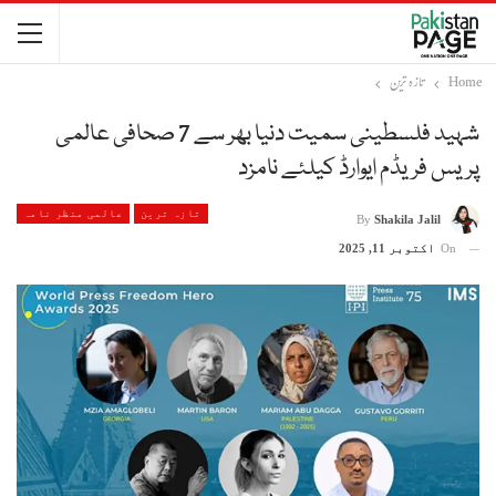
Home
تازہ ترین
شہید فلسطینی سمیت دنیا بھر سے 7 صحافی عالمی
پریس فریڈم ایوارڈ کیلئے نامزد
تازہ ترین
عالمی منظر نامہ
By
Shakila Jalil
On
اکتوبر 11, 2025