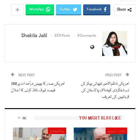
Share
WhatsApp
Twitter
Facebook
Shakila Jalil
2331 Posts
0 Comments
NEXT POST
PREV POST
امریکی ناظم‌الامور نتھالی بیکر کی
امریکی صدر کا چینی درآمدات پر 100
دہشتگردی کیخلاف پاکستان کی
فیصد ٹیرف نافذ کرنے کا اعلان
قربانیوں کی تعریف
YOU MIGHT ALSO LIKE
All
تازہ ترین
پاکستان