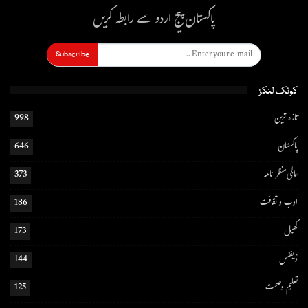
پاکستان پیج اردو سے رابطہ کریں
Subscribe
کوئک لنکز
تازہ ترین
998
پاکستان
646
عالمی منظر نامہ
373
ادب و ثقافت
186
کھیل
173
ڈیفنس
144
تعلیم و صحت
125