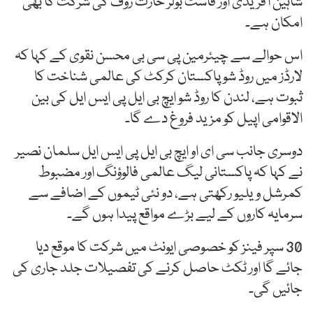
شاہین آفریدی اور فاسٹ بولر حارث رؤف کی شرکت کا بھی
امکان ہے۔
اس حوالے سے چیئرمین پی سی بی محسن نقوی کے کہا کہ
لارڈز میں روڈ شو پاکستان کرکٹ کی عالمی شناخت کا
ثبوت ہے، لندن کا روڈ شو ایچ بی ایل پی ایس ایل کی بین
الاقوامی اپیل کو مزید فروغ دے گا۔
دوسری جانب سی ای او ایچ بی ایل پی ایس ایل سلمان نصیر
نے کہا کہ پاکستانی لیگ عالمی فالوؤنگ اور مضبوط
کمرشل ویلیو رکھتی ہے، دو نئی ٹیموں کے اضافے سے
سرمایہ کاروں کے لیے بڑے مواقع پیدا ہوں گے۔
30 سپر فینز کو خصوصی ایونٹ میں شرکت کا موقع دیا
جائے گا اور ٹکٹ حاصل کرنے کی تفصیلات جلد جاری کی
جائیں گی۔