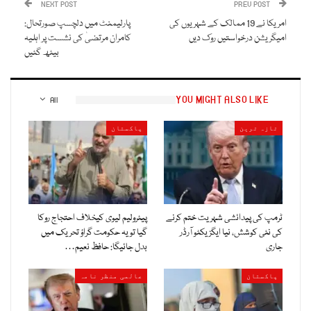
NEXT POST
PREV POST
امریکا نے 19 ممالک کے شہریوں کی
پارلیمنٹ میں دلچسپ صورتحال:
امیگریشن درخواستیں روک دیں
کامران مرتضیٰ کی نشست پر اہلیہ
بیٹھ گئیں
YOU MIGHT ALSO LIKE
All
تازہ ترین
پاکستان
ٹرمپ کی پیدائشی شہریت ختم کرنے
پیٹرولیم لیوی کیخلاف احتجاج روکا
کی نئی کوشش، نیا ایگزیکٹو آرڈر
گیا تو یہ حکومت گراؤ تحریک میں
جاری
بدل جائیگا: حافظ نعیم…
پاکستان
عالمی منظر نامہ