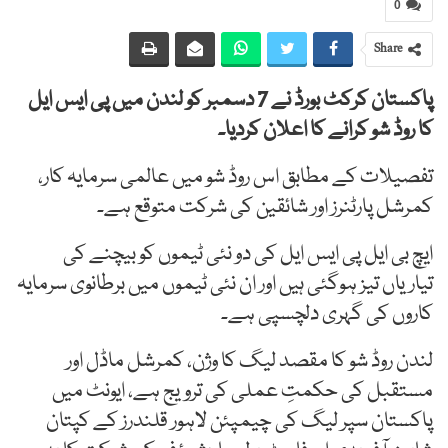
0
Share
پاکستان کرکٹ بورڈ نے 7 دسمبر کو لندن میں پی ایس ایل
کا روڈ شو کرانے کا اعلان کردیا۔
تفصیلات کے مطابق اس روڈ شو میں عالمی سرمایہ کار،
کمرشل پارٹنرز اور شائقین کی شرکت متوقع ہے۔
ایچ بی ایل پی ایس ایل کی دو نئی ٹیموں کو بیچنے کی
تیاریاں تیز ہوگئی ہیں اور ان نئی ٹیموں میں برطانوی سرمایہ
کاروں کی گہری دلچسپی ہے۔
لندن روڈ شو کا مقصد لیگ کا وژن، کمرشل ماڈل اور
مستقبل کی حکمتِ عملی کی ترویج ہے، ایونٹ میں
پاکستان سپر لیگ کی چیمپئن لاہور قلندرز کے کپتان