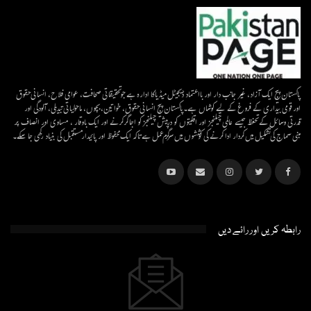
پاکستان پیج ایک آزاد، غیر جانب دار اور بااعتماد ڈیجیٹل میڈیاکا ادارہ ہے جو تحقیقاتی صحافت، عوامی فلاح، انسانی حقوق
اور قومی بیداری کے فروغ کے لیے کوشاں ہے۔پاکستان پیج انسانی حقوق، خواتین، بچوں، ماحولیاتی تبدیلی، آلودگی اور
قدرتی وسائل کے تحفظ جیسے عالمی چیلنجز اور اقلیتوں کو درپیش چیلنجز کو اجاگر کرنے اور ایک باوقار ، مساوی اور انصاف پر
مبنی سماج کی تشکیل میں کردار ادا کرنے کی کوششوں میں سرگرم عمل ہےتاکہ ایک محفوظ اور پائیدار مستقبل کی بنیاد رکھی جا سکے۔
رابطہ کریں اور رائے دیں