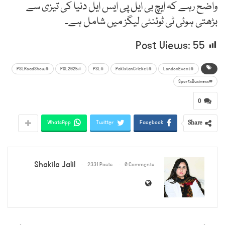
واضح رہے کہ ایچ بی ایل پی ایس ایل دنیا کی تیزی سے
بڑھتی ہوئی ٹی ٹوئنٹی لیگز میں شامل ہے۔
Post Views:
55
#PSLRoadShow
#PSL2025
#PSL
#PakistanCricket
#LondonEvent
#SportsBusiness
0
Share
WhatsApp
Twitter
Facebook
Shakila Jalil
2331 Posts
0 Comments