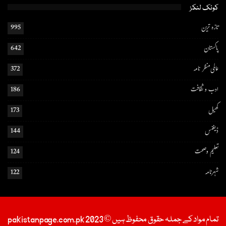
کوئک لنکز
تازہ ترین
995
پاکستان
642
عالمی منظر نامہ
372
ادب و ثقافت
186
کھیل
173
ڈیفنس
144
تعلیم و صحت
124
شہرنامہ
122
تمام مواد کے جملہ حقوق محفوظ ہیں © 2023 pakistanpage.com.pk