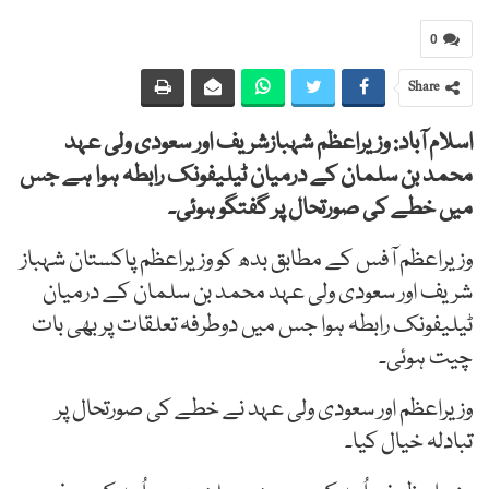
0
Share
اسلام آباد: وزیراعظم شہبازشریف اور سعودی ولی عہد
محمد بن سلمان کے درمیان ٹیلیفونک رابطہ ہوا ہے جس
میں خطے کی صورتحال پر گفتگو ہوئی۔
وزیراعظم آفس کے مطابق بدھ کو وزیراعظم پاکستان شہباز
شریف اور سعودی ولی عہد محمد بن سلمان کے درمیان
ٹیلیفونک رابطہ ہوا جس میں دوطرفہ تعلقات پر بھی بات
چیت ہوئی۔
وزیراعظم اور سعودی ولی عہد نے خطے کی صورتحال پر
تبادلہ خیال کیا۔