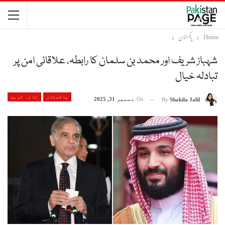
Home
پاکستان
شہباز شریف اور محمد بن سلمان کا رابطہ، علاقائی امن پر
تبادلہ خیال
پاکستان
تازہ ترین
On
دسمبر 31, 2025
By
Shakila Jalil