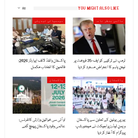
YOU MIGHT ALSO LIKE
All
عالمی منظر نامہ
موسمیاتی تبدیلی
ٹرمپ نے ترکیے کو ایف-35 فروخت پر
پاکستان وائلڈ لائف ایوارڈز 2026:
نیتن یاہو کا اعتراض مسترد کر دیا
فاتحین کا انتخاب مکمل
پاکستان
پاکستان
یورپی یونین کے تعاون سے پاکستان
او آئی سی خواتین وزارتی کانفرنس:
ویمن لیڈرز پراجیکٹ نے مینٹورشپ
عالمی وفود پاکستان پہنچ گئے
پروگرام کا آغاز کر دیا