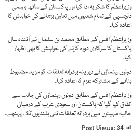
وزیراعظم کا شکریہ ادا کیا اور پاکستان کے ساتھ باہمی
دلچسپی کے تمام شعبوں میں تعاون بڑھانے کی خواہش کا
اعادہ کیا۔
وزیراعظم آفس کے مطابق محمد بن سلمان نے آئندہ سال
پاکستان کا سرکاری دورہ کرنے کی خواہش کا بھی اظہار
کیا۔
دونوں رہنماؤں نے دیرینہ بردرانہ تعلقات کو مزید مضبوط
بنانے کے مشترکہ عزم کا اعادہ کیا۔
وزیراعظم آفس کے مطابق دونوں رہنماؤں کی جانب سے
اتفاق کیا گیا کہ پاکستان اور سعودی عرب کے درمیان
حالیہ مہینوں میں بردرانہ تعلقات نئی بلندیوں تک پہنچے۔
Post Views:
34