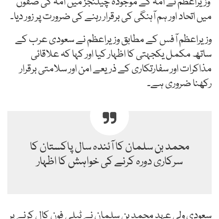
وزیراعظم نے اُمہ کے موجودہ چیلنجز میں اُمہ کی صفوں
میں اتحاد اور ہم آہنگی کی برقرار رہنے کی ضرورت پر زور دیا۔
وزیراعظم آفس کے مطابق وزیراعظم نے سعودی عرب کے
ساتھ مکمل یکجہتی کا اظہار کیا اور کہا کہ علاقائی
مذاکرات اور سفارتکاری کے ذریعے امن اور سلامتی برقرار
رکھنا ضروری ہے۔
محمد بن سلمان کا آئندہ سال پاکستان کا
سرکاری دورہ کرنے کی خواہش کا اظہار
سعودی ولی عہد محمد بن سلمان نے ٹیلی فون کال کرنے پر