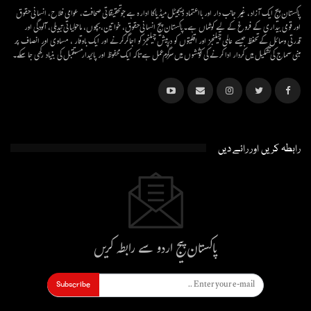
پاکستان پیج ایک آزاد، غیر جانب دار اور بااعتماد ڈیجیٹل میڈیاکا ادارہ ہے جو تحقیقاتی صحافت، عوامی فلاح، انسانی حقوق
اور قومی بیداری کے فروغ کے لیے کوشاں ہے۔پاکستان پیج انسانی حقوق، خواتین، بچوں، ماحولیاتی تبدیلی، آلودگی اور
قدرتی وسائل کے تحفظ جیسے عالمی چیلنجز اور اقلیتوں کو درپیش چیلنجز کو اجاگر کرنے اور ایک باوقار ، مساوی اور انصاف پر
مبنی سماج کی تشکیل میں کردار ادا کرنے کی کوششوں میں سرگرم عمل ہےتاکہ ایک محفوظ اور پائیدار مستقبل کی بنیاد رکھی جا سکے۔
رابطہ کریں اور رائے دیں
پاکستان پیج اردو سے رابطہ کریں
Subscribe