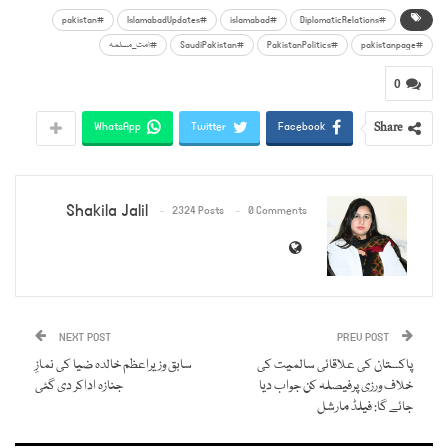
#pakistan
#IslamabadUpdates
#islamabad
#DiplomaticRelations
#pakistanpage
#PakistanPolitics
#SaudiPakistan
#امت_مسلمہ
0
Share
WhatsApp
Twitter
Facebook
Shakila Jalil
2324 Posts
0 Comments
NEXT POST
PREV POST
پاکستان کی علاقائی سالمیت کی
سابق وزیراعظم خالدہ ضیا کی نمازِ
خلاف ورزی پرفیصلہ کن جواب دیا
جنازہ اداکر دی گئی
جائے گا: فیلڈ مارشل