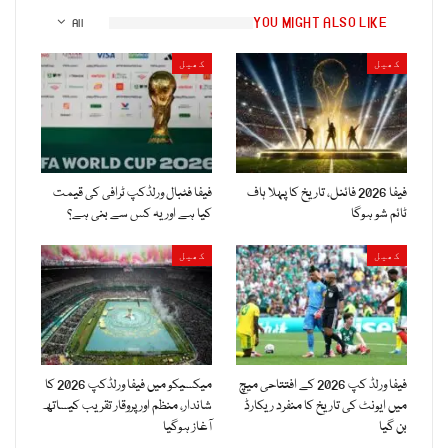
YOU MIGHT ALSO LIKE
All
کھیل
کھیل
فیفا 2026 فائنل، تاریخ کا پہلا ہاف
فیفا فٹبال ورلڈکپ ٹرافی کی قیمت
ٹائم شو ہوگا
کیا ہے اور یہ کس سے بنی ہے؟
کھیل
کھیل
فیفا ورلڈ کپ 2026 کے افتتاحی میچ
میکسیکو میں فیفا ورلڈکپ 2026 کا
میں ایونٹ کی تاریخ کا منفرد ریکارڈ
شاندار، منظم اور پروقار تقریب کیساتھ
بن گیا
آغاز ہوگیا