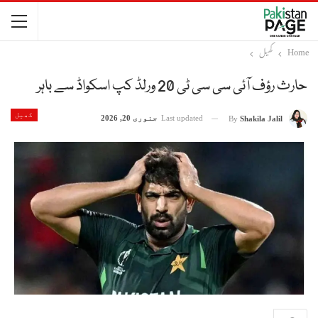
Home
کھیل
حارث رؤف آئی سی سی ٹی 20 ورلڈ کپ اسکواڈ سے باہر
کھیل
Last updated
جنوری 20, 2026
By
Shakila Jalil