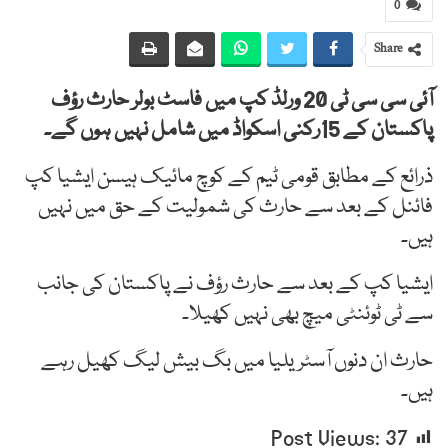
0
Share
آئی سی سی ٹی 20 ورلڈ کپ میں فاسٹ بولر حارث رؤف
پاکستان کے 15رکنی اسکواڈ میں شامل نہیں ہوں گے۔
ذرائع کے مطابق قومی ٹیم کے کوچ مائیک ہیسن ایشیا کپ
فائنل کے بعد سے حارث کی شمولیت کے حق میں نہیں
ہیں۔
ایشیا کپ کے بعد سے حارث رؤف نے پاکستان کی جانب
سے ٹی ٹوئنٹی میچ بھی نہیں کھیلا۔
حارث ان دنوں آسٹریلیا میں بگ بیش لیگ کھیل رہے
ہیں۔
Post Views:
37