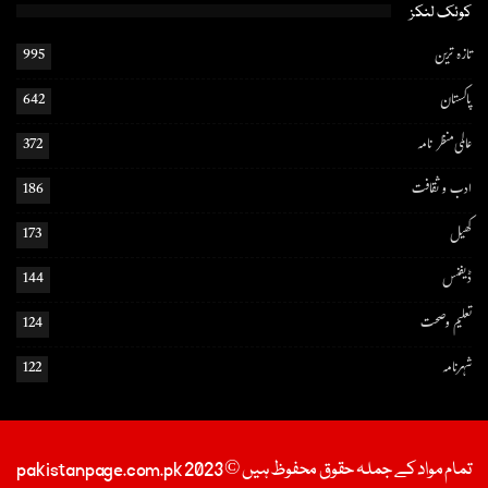
کوئک لنکز
تازہ ترین
995
پاکستان
642
عالمی منظر نامہ
372
ادب و ثقافت
186
کھیل
173
ڈیفنس
144
تعلیم و صحت
124
شہرنامہ
122
تمام مواد کے جملہ حقوق محفوظ ہیں © 2023 pakistanpage.com.pk