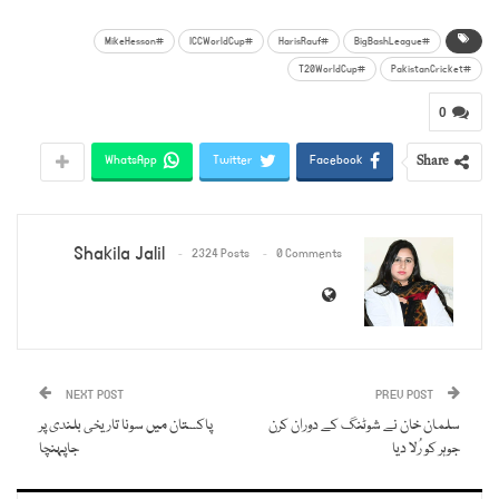
#MikeHesson
#ICCWorldCup
#HarisRauf
#BigBashLeague
#T20WorldCup
#PakistanCricket
0
Share
WhatsApp
Twitter
Facebook
Shakila Jalil
2324 Posts
0 Comments
NEXT POST
PREV POST
سلمان خان نے شوٹنگ کے دوران کرن
پاکستان میں سونا تاریخی بلندی پر
جوہر کو رُلا دیا
جاپہنچا