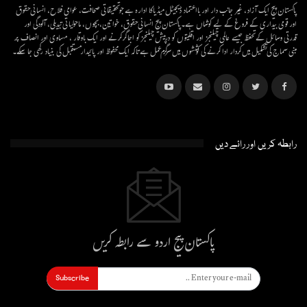
پاکستان پیج ایک آزاد، غیر جانب دار اور بااعتماد ڈیجیٹل میڈیاکا ادارہ ہے جو تحقیقاتی صحافت، عوامی فلاح، انسانی حقوق
اور قومی بیداری کے فروغ کے لیے کوشاں ہے۔پاکستان پیج انسانی حقوق، خواتین، بچوں، ماحولیاتی تبدیلی، آلودگی اور
قدرتی وسائل کے تحفظ جیسے عالمی چیلنجز اور اقلیتوں کو درپیش چیلنجز کو اجاگر کرنے اور ایک باوقار ، مساوی اور انصاف پر
مبنی سماج کی تشکیل میں کردار ادا کرنے کی کوششوں میں سرگرم عمل ہےتاکہ ایک محفوظ اور پائیدار مستقبل کی بنیاد رکھی جا سکے۔
رابطہ کریں اور رائے دیں
پاکستان پیج اردو سے رابطہ کریں
Subscribe