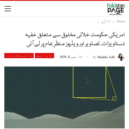
Home
تازہ ترین
امریکی حکومت خلائی مخلوق سے متعلق خفیہ
دستاویزات، تصاویر اور ویڈیوز منظرِ عام پر لے آئی
تازہ ترین
عالمی منظر نامہ
On
مئی 8, 2026
By
Shakila Jalil