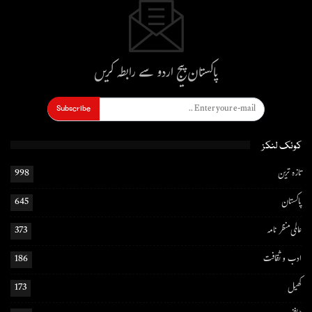
پاکستان پیج اردو سے رابطہ کریں
Subscribe
کوئک لنکز
تازہ ترین
998
پاکستان
645
عالمی منظر نامہ
373
ادب و ثقافت
186
کھیل
173