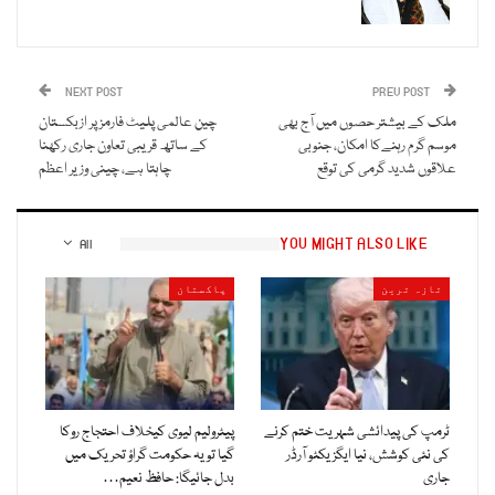
NEXT POST
PREV POST
ملک کے بیشتر حصوں میں آج بھی
چین عالمی پلیٹ فارمز پر ازبکستان
موسم گرم رہنےکا امکان، جنوبی
کے ساتھ قریبی تعاون جاری رکھنا
علاقوں شدید گرمی کی توقع
چاہتا ہے، چینی وزیر اعظم
YOU MIGHT ALSO LIKE
All
تازہ ترین
پاکستان
ٹرمپ کی پیدائشی شہریت ختم کرنے
پیٹرولیم لیوی کیخلاف احتجاج روکا
کی نئی کوشش، نیا ایگزیکٹو آرڈر
گیا تو یہ حکومت گراؤ تحریک میں
جاری
بدل جائیگا: حافظ نعیم…