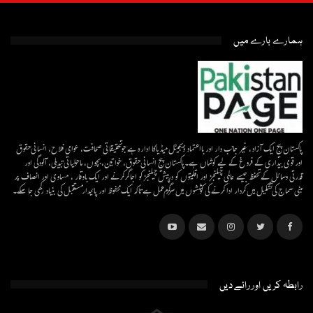
ہمارے بارے میں
پاکستان پیج ایک آزاد، غیر جانب دار اور بااعتماد ڈیجیٹل میڈیاکا ادارہ ہے جو تحقیقاتی صحافت، عوامی فلاح، انسانی حقوق
اور قومی بیداری کے فروغ کے لیے کوشاں ہے۔پاکستان پیج انسانی حقوق، خواتین، بچوں، ماحولیاتی تبدیلی، آلودگی اور
قدرتی وسائل کے تحفظ جیسے عالمی چیلنجز اور اقلیتوں کو درپیش چیلنجز کو اجاگر کرنے اور ایک باوقار ، مساوی اور انصاف پر
مبنی سماج کی تشکیل میں کردار ادا کرنے کی کوششوں میں سرگرم عمل ہےتاکہ ایک محفوظ اور پائیدار مستقبل کی بنیاد رکھی جا سکے۔
رابطہ کریں اور رائے دیں