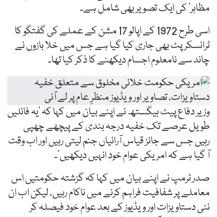
مظاہر‘ کی ایک تصویر بھی شامل ہے۔
اسی طرح 1972 کے اپالو 17 مشن کے عملے کی گفتگو کا
ٹرانسکرپٹ بھی جاری کیا گیا ہے جس میں خلا بازوں نے
چاند سے نامعلوم اجسام دیکھنے کا ذکر کیا تھا۔
وزیر دفاع پیٹ ہیگستھ نے اپنے بیان میں کہا کہ ’یہ فائلیں
طویل عرصے تک خفیہ درجہ بندی کے پیچھے چھپی
رہیں جس سے جائز قیاس آرائیاں جنم لیتی رہیں اور اب وقت
آ گیا ہے کہ امریکی عوام خود انہیں دیکھیں‘۔
صدر ٹرمپ نے اپنے بیان میں کہا کہ گزشتہ حکومتیں اس
معاملے پر شفافیت فراہم کرنے میں ناکام رہیں، لیکن اب ان
نئی دستاویزات اور ویڈیوز کے بعد عوام خود فیصلہ کر