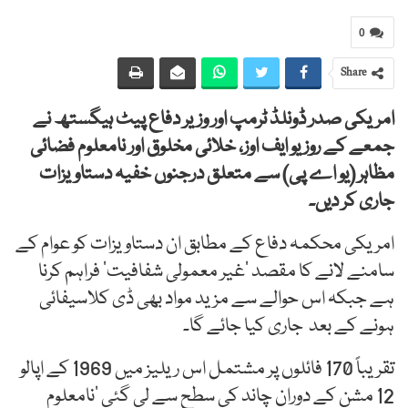
0
Share
امریکی صدر ڈونلڈ ٹرمپ اور وزیر دفاع پیٹ ہیگستھ نے
جمعے کے روز یو ایف اوز، خلائی مخلوق اور نامعلوم فضائی
مظاہر (یو اے پی) سے متعلق درجنوں خفیہ دستاویزات
جاری کر دیں۔
امریکی محکمہ دفاع کے مطابق ان دستاویزات کو عوام کے
سامنے لانے کا مقصد ’غیر معمولی شفافیت‘ فراہم کرنا
ہے جبکہ اس حوالے سے مزید مواد بھی ڈی کلاسیفائی
ہونے کے بعد جاری کیا جائے گا۔
تقریباً 170 فائلوں پر مشتمل اس ریلیز میں 1969 کے اپالو
12 مشن کے دوران چاند کی سطح سے لی گئی ’نامعلوم