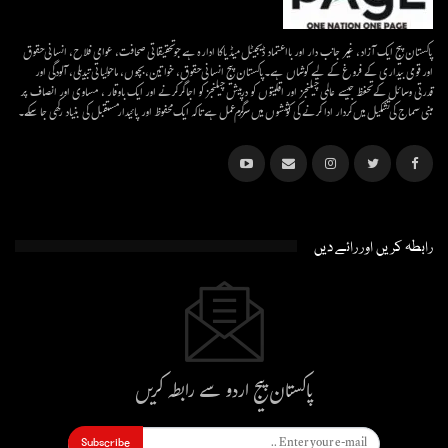
پاکستان پیج ایک آزاد، غیر جانب دار اور بااعتماد ڈیجیٹل میڈیاکا ادارہ ہے جو تحقیقاتی صحافت، عوامی فلاح، انسانی حقوق
اور قومی بیداری کے فروغ کے لیے کوشاں ہے۔پاکستان پیج انسانی حقوق، خواتین، بچوں، ماحولیاتی تبدیلی، آلودگی اور
قدرتی وسائل کے تحفظ جیسے عالمی چیلنجز اور اقلیتوں کو درپیش چیلنجز کو اجاگر کرنے اور ایک باوقار ، مساوی اور انصاف پر
مبنی سماج کی تشکیل میں کردار ادا کرنے کی کوششوں میں سرگرم عمل ہےتاکہ ایک محفوظ اور پائیدار مستقبل کی بنیاد رکھی جا سکے۔
رابطہ کریں اور رائے دیں
پاکستان پیج اردو سے رابطہ کریں
Subscribe