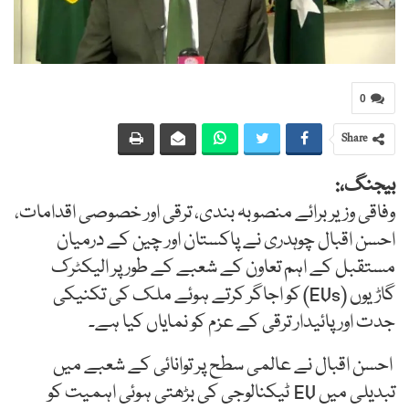
0
Share
بیجنگ،:
وفاقی وزیر برائے منصوبہ بندی، ترقی اور خصوصی اقدامات،
احسن اقبال چوہدری نے پاکستان اور چین کے درمیان
مستقبل کے اہم تعاون کے شعبے کے طور پر الیکٹرک
گاڑیوں (EVs) کو اجاگر کرتے ہوئے ملک کی تکنیکی
جدت اور پائیدار ترقی کے عزم کو نمایاں کیا ہے۔
احسن اقبال نے عالمی سطح پر توانائی کے شعبے میں
تبدیلی میں EV ٹیکنالوجی کی بڑھتی ہوئی اہمیت کو