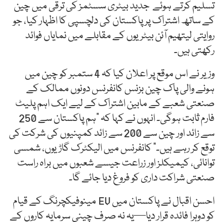
تسلیم کرتے ہوئے جدید بیٹری سسٹمز کی ترقی میں چین
کے ساتھ اشتراک پر پاکستان کی دلچسپی کا اظہار کیا، جو
روایتی لیتھیم آئن بیٹریوں کے مقابلے میں نمایاں فوائد
رکھتی ہیں۔
وزیر نے اس موقع پر اعلان کیا کہ 4 ستمبر کو چین میں
ہونے والی پاک چین بزنس کانفرنس دونوں ممالک کے
صنعتی شعبے کے مابین اشتراک کے لیے ایک اہم پلیٹ
فارم ثابت ہوگی۔ انہوں نے کہا کہ "ہم پاکستان سے 250
سے زائد اور چین سے 200 سے زائد کمپنیوں کی شرکت کی
توقع کر رہے ہیں۔” کانفرنس میں الیکٹرک گاڑیوں، شمسی
توانائی، کیمیکلز اور زراعت جیسے شعبوں میں براہ راست
صنعتی شراکت داری کو فروغ دیا جائے گا۔
احسن اقبال نے پاکستان میں EV مینوفیکچرنگ کے قیام
کو دوہرا فائدہ قرار دیا—یہ نہ صرف چینی سرمایہ کاروں کے