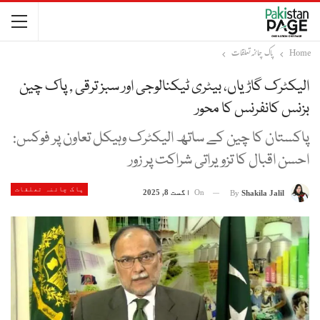
Home
پاک چائنہ تعلقات
الیکٹرک گاڑیاں، بیٹری ٹیکنالوجی اور سبز ترقی , پاک چین
بزنس کانفرنس کا محور
پاکستان کا چین کے ساتھ الیکٹرک وہیکل تعاون پر فوکس:
احسن اقبال کا تزویراتی شراکت پر زور
پاک چائنہ تعلقات
On
اگست 8, 2025
By
Shakila Jalil