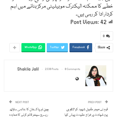
خطے کا ممکنہ الیکٹرک موبیلیٹی مرکز بنانے میں اہم
کردار ادا کر رہی ہیں۔
Post Views:
42
0
Share
WhatsApp
Twitter
Facebook
Shakila Jalil
2330 Posts
0 Comments
NEXT POST
PREV POST
قوم نے میجر طفیل شہید کو 67ویں
چین اور پاکستان کا عالمی ساؤتھ
یومِ شہادت پر خراجِ عقیدت پیش کیا
ریسرچ سینٹر قائم کرنے کا معاہدہ