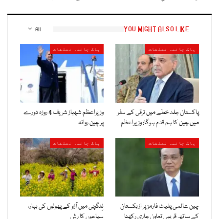
YOU MIGHT ALSO LIKE
All
پاک چائنہ تعلقات
پاک چائنہ تعلقات
پاکستان جلد خطے میں ترقی کے سفر
وزیراعظم شہباز شریف 4 روزہ دورے
میں چین کا ہم قدم ہوگا: وزیراعظم
پر چین روانہ
پاک چائنہ تعلقات
پاک چائنہ تعلقات
چین عالمی پلیٹ فارمز پر ازبکستان
نِنگچی میں آڑو کے پھولوں کی بہار،
کے ساتھ قریبی تعاون جاری رکھنا
سیاحوں کا رش