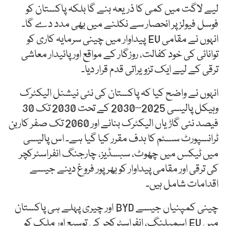
لیے لاگت میں کمی کا ذریعہ بنے گا بلکہ پاکستان کو
فوسل فیولز پر انحصار سے نکلنے میں بھی مدد دے گا۔
انہوں نے مقامی EV پیداوار میں چینی سرمایہ کاری کو
توانائی کی خود کفالت، روزگار کے مواقع اور پائیدار معاشی
ترقی کے لیے ایک تزویراتی قدم قرار دیا۔
انہوں نے واضح کیا کہ پاکستان کی نئی نیشنل الیکٹرک
وہیکل پالیسی 2025–2030 کے تحت 2030 تک 30
فیصد نئی گاڑیاں الیکٹرک بنانے اور 2060 تک صفر کاربن
ٹرانسپورٹ سسٹم کا ہدف مقرر کیا گیا ہے۔ اس پالیسی
میں ٹیکس میں چھوٹ، سبسڈیز، چارجنگ انفراسٹرکچر
کی ترقی اور مقامی پیداوار کو بھرپور فروغ دینے جیسے
اقدامات شامل ہیں۔
چینی کمپنیاں جیسے BYD اور چیری پہلے ہی پاکستان
میں EV اسمبلنگ، انفراسٹرکچر کی توسیع اور ملک کو