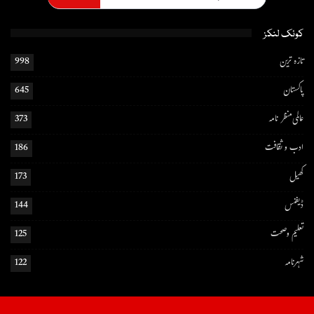
کوئک لنکز
تازہ ترین
998
پاکستان
645
عالمی منظر نامہ
373
ادب و ثقافت
186
کھیل
173
ڈیفنس
144
تعلیم و صحت
125
شہرنامہ
122