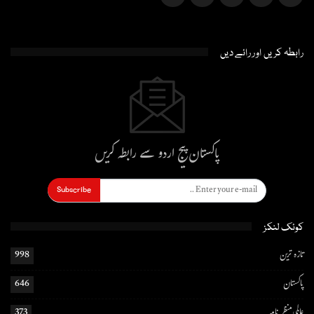
رابطہ کریں اور رائے دیں
پاکستان پیج اردو سے رابطہ کریں
Subscribe
کوئک لنکز
تازہ ترین
998
پاکستان
646
عالمی منظر نامہ
373