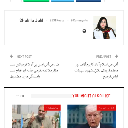
Shakila Jalil
2331 Posts
0 Comments
NEXT POST
PREV POST
آئی جی اسلام آباد کا یومِ آزادی پر
ڈی جی آئی ایس پی آر کا نوجوانوں سے
منظم ٹریفک پلان، شہری سہولت
مؤثر مکالمہ، قومی جذبہ اور افواج سے
اولین ترجیح
وابستگی مزید مضبوط
YOU MIGHT ALSO LIKE
All
تازہ ترین
پاکستان