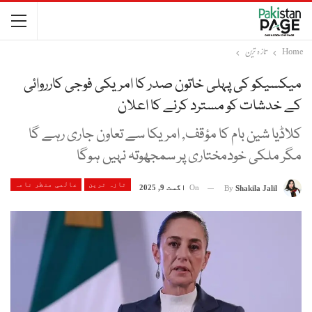
Home
تازہ ترین
میکسیکو کی پہلی خاتون صدر کا امریکی فوجی کارروائی
کے خدشات کو مسترد کرنے کا اعلان
کلاڈیا شین بام کا مؤقف, امریکا سے تعاون جاری رہے گا
مگر ملکی خودمختاری پر سمجھوتہ نہیں ہوگا
تازہ ترین
عالمی منظر نامہ
On
اگست 9, 2025
By
Shakila Jalil