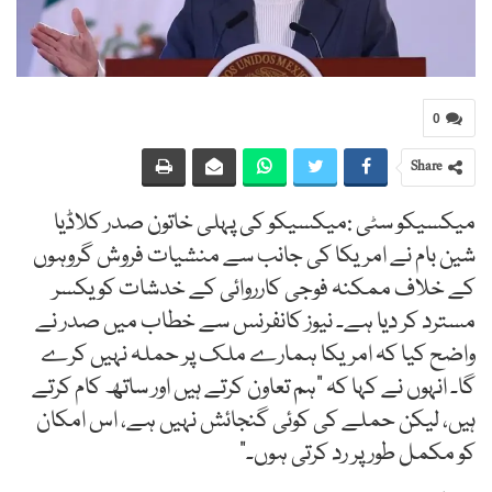
0
Share
میکسیکو سٹی :میکسیکو کی پہلی خاتون صدر کلاڈیا
شین بام نے امریکا کی جانب سے منشیات فروش گروہوں
کے خلاف ممکنہ فوجی کارروائی کے خدشات کو یکسر
مسترد کر دیا ہے۔ نیوز کانفرنس سے خطاب میں صدر نے
واضح کیا کہ امریکا ہمارے ملک پر حملہ نہیں کرے
گا۔ انہوں نے کہا کہ "ہم تعاون کرتے ہیں اور ساتھ کام کرتے
ہیں، لیکن حملے کی کوئی گنجائش نہیں ہے، اس امکان
کو مکمل طور پر رد کرتی ہوں۔”