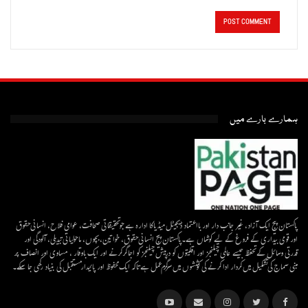
ہمارے بارے میں
پاکستان پیج ایک آزاد، غیر جانب دار اور بااعتماد ڈیجیٹل میڈیاکا ادارہ ہے جو تحقیقاتی صحافت، عوامی فلاح، انسانی حقوق
اور قومی بیداری کے فروغ کے لیے کوشاں ہے۔پاکستان پیج انسانی حقوق، خواتین، بچوں، ماحولیاتی تبدیلی، آلودگی اور
قدرتی وسائل کے تحفظ جیسے عالمی چیلنجز اور اقلیتوں کو درپیش چیلنجز کو اجاگر کرنے اور ایک باوقار ، مساوی اور انصاف پر
مبنی سماج کی تشکیل میں کردار ادا کرنے کی کوششوں میں سرگرم عمل ہےتاکہ ایک محفوظ اور پائیدار مستقبل کی بنیاد رکھی جا سکے۔