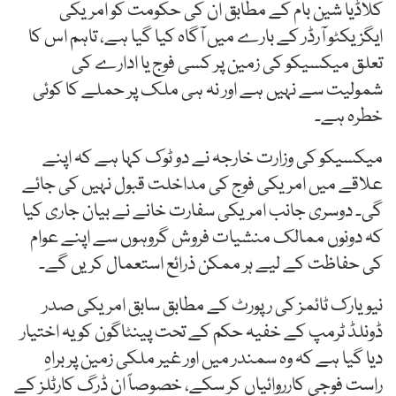
کلاڈیا شین بام کے مطابق ان کی حکومت کو امریکی
ایگزیکٹو آرڈر کے بارے میں آگاہ کیا گیا ہے، تاہم اس کا
تعلق میکسیکو کی زمین پر کسی فوج یا ادارے کی
شمولیت سے نہیں ہے اور نہ ہی ملک پر حملے کا کوئی
خطرہ ہے۔
میکسیکو کی وزارت خارجہ نے دو ٹوک کہا ہے کہ اپنے
علاقے میں امریکی فوج کی مداخلت قبول نہیں کی جائے
گی۔ دوسری جانب امریکی سفارت خانے نے بیان جاری کیا
کہ دونوں ممالک منشیات فروش گروہوں سے اپنے عوام
کی حفاظت کے لیے ہر ممکن ذرائع استعمال کریں گے۔
نیویارک ٹائمز کی رپورٹ کے مطابق سابق امریکی صدر
ڈونلڈ ٹرمپ کے خفیہ حکم کے تحت پینٹاگون کو یہ اختیار
دیا گیا ہے کہ وہ سمندر میں اور غیر ملکی زمین پر براہِ
راست فوجی کارروائیاں کر سکے، خصوصاً ان ڈرگ کارٹلز کے