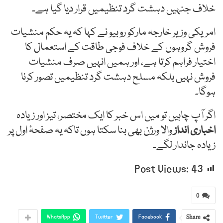
خلاف جنہیں دہشت گرد تنظیمیں قرار دیا گیا ہے۔
امریکی وزیر خارجہ مارکو روبیو نے کہا کہ یہ حکم منشیات
فروش گروہوں کے خلاف فوجی طاقت کے استعمال کا
اختیار فراہم کرتا ہے، اور ہمیں انہیں صرف منشیات
فروش نہیں بلکہ مسلح دہشت گرد تنظیمیں تصور کرنا
ہوگا۔
اگر آپ چاہیں تو میں اس خبر کا ایک مختصر، تیز اور زیادہ
اخباری انداز
والا ورژن بھی بنا سکتا ہوں تاکہ یہ صفحۂ اول پر
زیادہ جاندار لگے۔
Post Views:
43
0
Share
WhatsApp
Twitter
Facebook