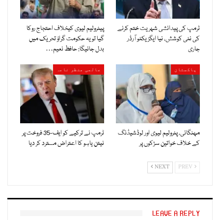
ٹرمپ کی پیدائشی شہریت ختم کرنے
پیٹرولیم لیوی کیخلاف احتجاج روکا
کی نئی کوشش، نیا ایگزیکٹو آرڈر
گیا تو یہ حکومت گراؤ تحریک میں
جاری
بدل جائیگا: حافظ نعیم…
پاکستان
عالمی منظر نامہ
مہنگائی، پٹرولیم لیوی اور لوڈشیڈنگ
ٹرمپ نے ترکیے کو ایف-35 فروخت پر
کے خلاف خواتین سڑکوں پر
نیتن یاہو کا اعتراض مسترد کر دیا
NEXT
PREV
LEAVE A REPLY