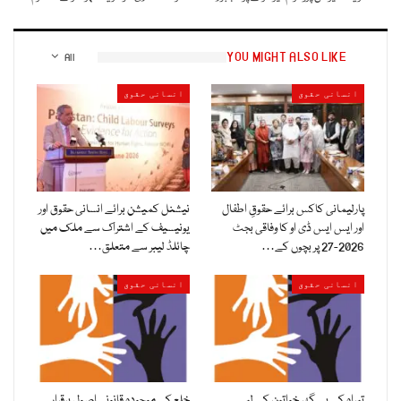
YOU MIGHT ALSO LIKE
All
انسانی حقوق
انسانی حقوق
پارلیمانی کاکس برائے حقوقِ اطفال
نیشنل کمیشن برائے انسانی حقوق اور
اور ایس ایس ڈی او کا وفاقی بجٹ
یونیسیف کے اشتراک سے ملک میں
2026-27 پر بچوں کے…
چائلڈ لیبر سے متعلق…
انسانی حقوق
انسانی حقوق
تیراہ کے بے گھر خواتین کے لیے
خلع کے موجودہ قانونی اصول برقرار