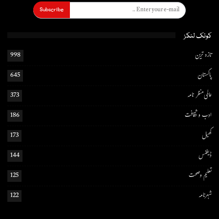
Subscribe
کوئک لنکز
تازہ ترین
998
پاکستان
645
عالمی منظر نامہ
373
ادب و ثقافت
186
کھیل
173
ڈیفنس
144
تعلیم و صحت
125
شہرنامہ
122