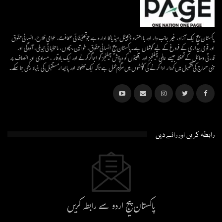
پاکستان پیج ایک آزاد، غیر جانب دار اور بااعتماد ڈیجیٹل میڈیاکا ادارہ ہے جو تحقیقاتی صحافت، عوامی فلاح، انسانی حقوق
اور قومی بیداری کے فروغ کے لیے کوشاں ہے۔پاکستان پیج انسانی حقوق، خواتین، بچوں، ماحولیاتی تبدیلی، آلودگی اور
قدرتی وسائل کے تحفظ جیسے عالمی چیلنجز اور اقلیتوں کو درپیش چیلنجز کو اجاگر کرنے اور ایک باوقار ، مساوی اور انصاف پر
مبنی سماج کی تشکیل میں کردار ادا کرنے کی کوششوں میں سرگرم عمل ہےتاکہ ایک محفوظ اور پائیدار مستقبل کی بنیاد رکھی جا سکے۔
رابطہ کریں اور رائے دیں
پاکستان پیج اردو سے رابطہ کریں