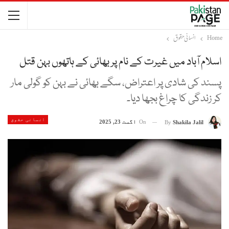
Home
انسانی حقوق
اسلام آباد میں غیرت کے نام پر بھائی کے ہاتھوں بہن قتل
پسند کی شادی پر اعتراض، سگے بھائی نے بہن کو گولی مار
کر زندگی کا چراغ بجھا دیا۔
انسانی حقوق
On
اگست 23, 2025
By
Shakila Jalil