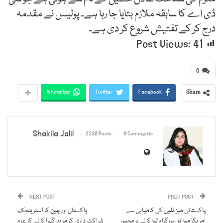
ڈی اے کا سابقہ ملازم بتایا جا رہا ہے۔ پولیس نے مقدمہ
درج کر کے تفتیش شروع کر دی ہے۔
Post Views:
41
0
Share
WhatsApp
Twitter
Facebook
Shakila Jalil
2330 Posts
0 Comments
NEXT POST
PREV POST
پاکستانی میزائلوں کی کامیابی سے
پاکستان اور چین کا اسٹریٹجک
امریکا میزائل پروگرام تیز کرنے پر مجبور
شراکت داری کو مزید گہرا کرنے کا عزم