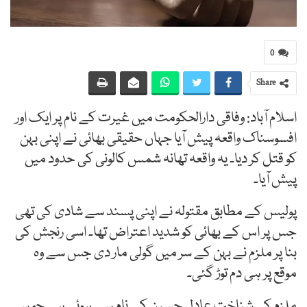
0
Share
اسلام آباد: وفاقی دارالحکومت میں غیرت کے نام پر ایک اور
افسوسناک واقعہ پیش آیا جہاں حقیقی بھائی نے اپنی بہن
کو قتل کر دیا۔ یہ واقعہ تھانہ شمس کالونی کی حدود میں
پیش آیا۔
پولیس کے مطابق مقتولہ نے اپنی پسند سے شادی کی تھی
جس پر اس کے بھائی کو شدید اعتراض تھا۔ اسی رنجش کی
بنا پر ملزم نے بہن کے سر میں گولی مار دی جس سے وہ
موقع پر ہی دم توڑ گئی۔
ملزم کی شناخت عادل حسین کے نام سے ہوئی ہے جو سی