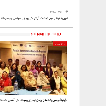
PREV POST
خیبرپختونخوا میں دہشت گردی کے پیچھے سیاسی اور مجرمانہ گ
YOU MIGHT ALSO LIKE
پاکستان
راولپنڈی میں پاکستان ویمن لیڈرز پروجیکٹ کی آگاہی نشست