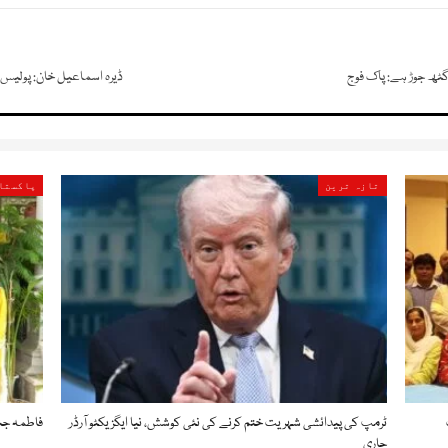
ٹھ جوڑ ہے: پاک فوج
ڈیرہ اسماعیل خان: پولیس ٹریننگ سکول پر حم
تازہ ترین
پاکستا
ٹرمپ کی پیدائشی شہریت ختم کرنے کی نئی کوشش، نیا ایگزیکٹو آرڈر
فاطمہ جناح ویمن ی
جاری