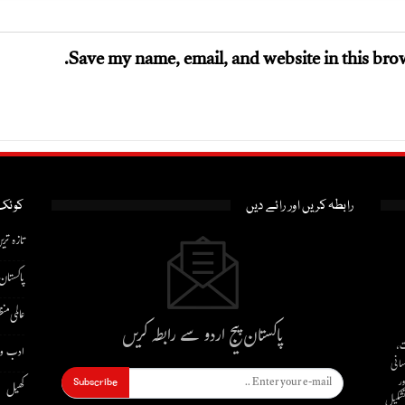
Save my name, email, and website in this brow
رابطہ کریں اور رائے دیں
کوئک 
تازہ تری
پاکستان
عالمی منظ
پاکستان پیج اردو سے رابطہ کریں
ت،
ادب و 
سانی
ور
Subscribe
کھیل
 تشکیل