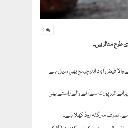
0
طرح متاثر ہیں۔
نے والا فیض آباد انٹرچینج بھی سیل ہے
رانے ائیرپورٹ سے آنے والے راستے بھی
یا ہے، صرف مارگلہ روڈ کھلا ہے۔