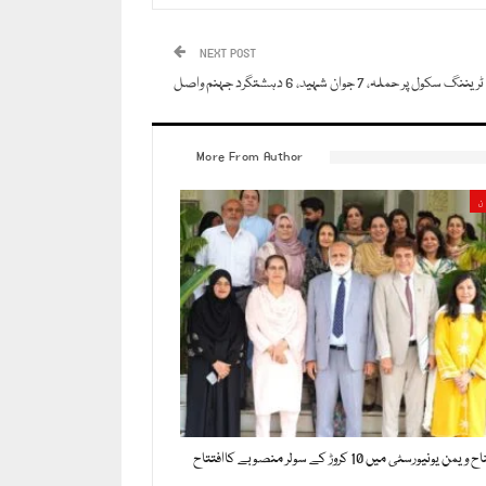
NEXT POST
لہ، 7 جوان شہید، 6 دہشتگرد جہنم واصل
More From Author
ن
ونیورسٹی میں 10 کروڑ کے سولر منصوبے کاافتتاح