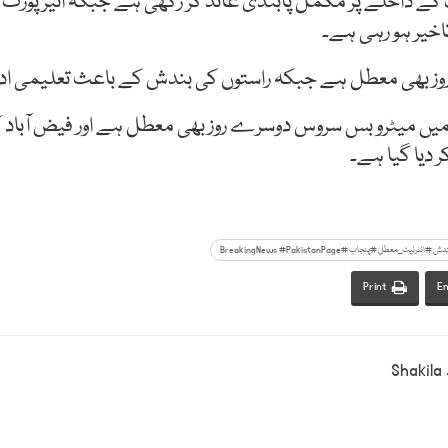
کے داخلے پر مکمل پابندی عائد کر رکھی ہے جبکہ ائیرپورٹ جان
اخیر ہو رہی ہے۔
ز بھی معطل ہے جبکہ راستوں کی بندش کے باعث تعلیمی ادا
ں میٹرو بس سروس دوسرے روز بھی معطل ہے اور فیض آباد کے 
 دیا گیا ہے۔
Print
Em
Shakila J