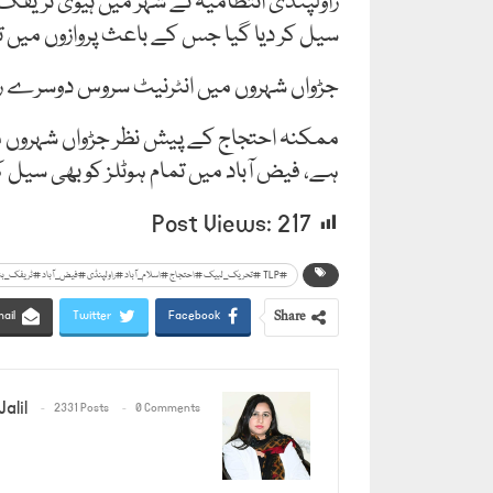
راولپنڈی انتظامیہ نے شہر میں ہیوی ٹریفک 
سیل کر دیا گیا جس کے باعث پروازوں میں ت
جڑواں شہروں میں انٹرنیٹ سروس دوسرے رو
ممکنہ احتجاج کے پیش نظر جڑواں شہروں می
ہے، فیض آباد میں تمام ہوٹلز کو بھی سیل کر
Post Views:
217
#TLP #تحریک_لبیک #احتجاج #اسلام_آباد #راولپنڈی #فیض_آباد #ٹریفک_بندش #انٹرنیٹ_معطل #پنجاب #BreakingNews #PakistanPage
Share
ail
Twitter
Facebook
alil
2331 Posts
0 Comments