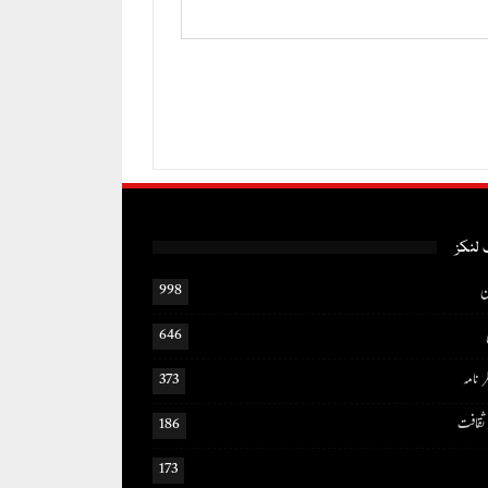
لنکز
ن
998
646
ر نامہ
373
ثقافت
186
173