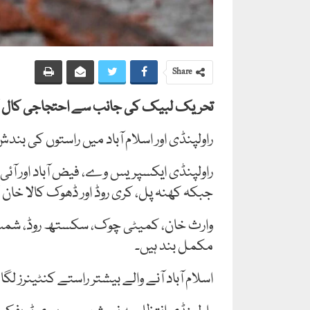
Share
تحریک لبیک کی جانب سے احتجاجی کال کے 
راولپنڈی اور اسلام آباد میں راستوں کی بن
راولپنڈی ایکسپریس وے، فیض آباد اور آئی ج
جبکہ کھنہ پل، کری روڈ اور ڈھوک کالا خان 
وارث خان، کمیٹی چوک، سکستھ روڈ، شمس آباد
مکمل بند ہیں۔
اسلام آباد آنے والے بیشتر راستے کنٹینرز ل