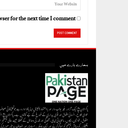
ser for the next time I comment.
ہمارے بارے میں
پاکستان پیج ایک آزاد، غیر جانب دار اور بااعتماد ڈیجیٹل میڈیاکا ادارہ ہے جو تحقیقاتی صحاف
عوامی فلاح، انسانی حقوق اور قومی بیداری کے فروغ کے لیے کوشاں ہے۔پاکستان پیج ان
حقوق، خواتین، بچوں، ماحولیاتی تبدیلی، آلودگی اور قدرتی وسائل کے تحفظ جیسے عالمی چیلنجز ا
اقلیتوں کو درپیش چیلنجز کو اجاگر کرنے اور ایک باوقار ، مساوی اور انصاف پر مبنی سماج کی