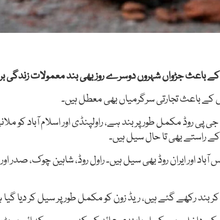
باعث جڑواں شہروں دوسرے روز بھی بند معمولات زندگی بری 
دش کے باعث تجارتی سرگرمیاں بھی معطل ہیں۔
ی پی روڈ مکمل طور پر بند ہے، راولپنڈی اور اسلام آباد کو ملا
کے راستے بھی تا حال سیل ہیں۔
 اور ایران روڈ بھی سیل ہیں۔ راول روڈ، شاہین چوک، صدر اور پ
گا کر بند رکھے گئے ہیں، ریڈ زون کو مکمل طور پر سیل کر دیا گ