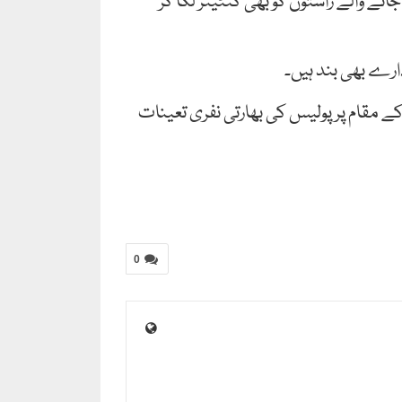
ے والے راستوں کو بھی کنٹینر لگا کر
رے بھی بند ہیں۔
مقام پر پولیس کی بھارتی نفری تعینات
0