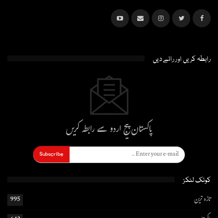
رابطہ کریں اور رائے دیں
پاکستان پیج اردو سے رابطہ کریں
Subscribe
کوئک لنکز
تازہ ترین
995