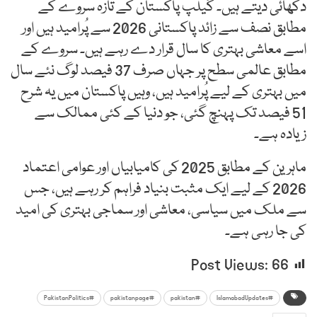
دکھائی دیتے ہیں۔ گیلپ پاکستان کے تازہ سروے کے
مطابق نصف سے زائد پاکستانی 2026 سے پُرامید ہیں اور
اسے معاشی بہتری کا سال قرار دے رہے ہیں۔ سروے کے
مطابق عالمی سطح پر جہاں صرف 37 فیصد لوگ نئے سال
میں بہتری کے لیے پُرامید ہیں، وہیں پاکستان میں یہ شرح
51 فیصد تک پہنچ گئی، جو دنیا کے کئی ممالک سے
زیادہ ہے۔
ماہرین کے مطابق 2025 کی کامیابیاں اور عوامی اعتماد
2026 کے لیے ایک مثبت بنیاد فراہم کر رہے ہیں، جس
سے ملک میں سیاسی، معاشی اور سماجی بہتری کی امید
کی جا رہی ہے۔
Post Views:
66
#PakistanPolitics
#pakistanpage
#pakistan
#IslamabadUpdates