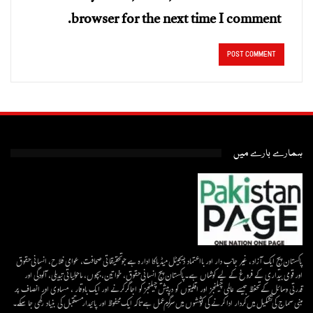
browser for the next time I comment.
ہمارے بارے میں
پاکستان پیج ایک آزاد، غیر جانب دار اور بااعتماد ڈیجیٹل میڈیاکا ادارہ ہے جو تحقیقاتی صحافت، عوامی فلاح، انسانی حقوق
اور قومی بیداری کے فروغ کے لیے کوشاں ہے۔پاکستان پیج انسانی حقوق، خواتین، بچوں، ماحولیاتی تبدیلی، آلودگی اور
قدرتی وسائل کے تحفظ جیسے عالمی چیلنجز اور اقلیتوں کو درپیش چیلنجز کو اجاگر کرنے اور ایک باوقار ، مساوی اور انصاف پر
مبنی سماج کی تشکیل میں کردار ادا کرنے کی کوششوں میں سرگرم عمل ہےتاکہ ایک محفوظ اور پائیدار مستقبل کی بنیاد رکھی جا سکے۔