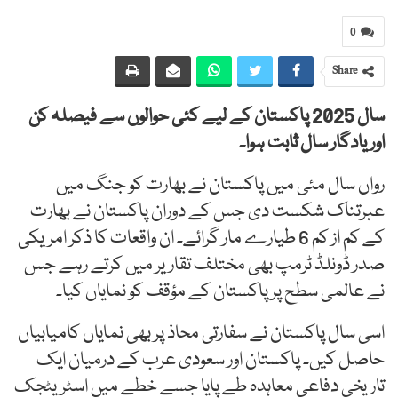
0
Share
سال 2025 پاکستان کے لیے کئی حوالوں سے فیصلہ کن
اور یادگار سال ثابت ہوا۔
رواں سال مئی میں پاکستان نے بھارت کو جنگ میں
عبرتناک شکست دی جس کے دوران پاکستان نے بھارت
کے کم از کم 6 طیارے مار گرائے۔ ان واقعات کا ذکر امریکی
صدر ڈونلڈ ٹرمپ بھی مختلف تقاریر میں کرتے رہے جس
نے عالمی سطح پر پاکستان کے مؤقف کو نمایاں کیا۔
اسی سال پاکستان نے سفارتی محاذ پر بھی نمایاں کامیابیاں
حاصل کیں۔ پاکستان اور سعودی عرب کے درمیان ایک
تاریخی دفاعی معاہدہ طے پایا جسے خطے میں اسٹریٹجک