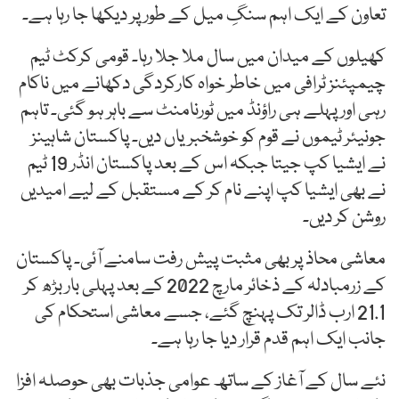
تعاون کے ایک اہم سنگِ میل کے طور پر دیکھا جا رہا ہے۔
کھیلوں کے میدان میں سال ملا جلا رہا۔ قومی کرکٹ ٹیم
چیمپئنز ٹرافی میں خاطر خواہ کارکردگی دکھانے میں ناکام
رہی اور پہلے ہی راؤنڈ میں ٹورنامنٹ سے باہر ہو گئی۔ تاہم
جونیئر ٹیموں نے قوم کو خوشخبریاں دیں۔ پاکستان شاہینز
نے ایشیا کپ جیتا جبکہ اس کے بعد پاکستان انڈر 19 ٹیم
نے بھی ایشیا کپ اپنے نام کر کے مستقبل کے لیے امیدیں
روشن کر دیں۔
معاشی محاذ پر بھی مثبت پیش رفت سامنے آئی۔ پاکستان
کے زرمبادلہ کے ذخائر مارچ 2022 کے بعد پہلی بار بڑھ کر
21.1 ارب ڈالر تک پہنچ گئے، جسے معاشی استحکام کی
جانب ایک اہم قدم قرار دیا جا رہا ہے۔
نئے سال کے آغاز کے ساتھ عوامی جذبات بھی حوصلہ افزا