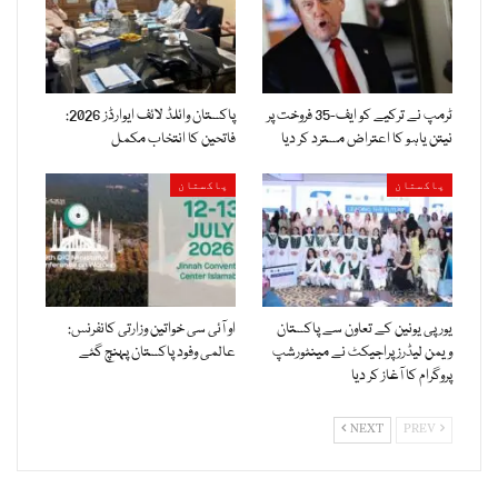
ٹرمپ نے ترکیے کو ایف-35 فروخت پر
پاکستان وائلڈ لائف ایوارڈز 2026:
نیتن یاہو کا اعتراض مسترد کر دیا
فاتحین کا انتخاب مکمل
پاکستان
پاکستان
یورپی یونین کے تعاون سے پاکستان
او آئی سی خواتین وزارتی کانفرنس:
ویمن لیڈرز پراجیکٹ نے مینٹورشپ
عالمی وفود پاکستان پہنچ گئے
پروگرام کا آغاز کر دیا
NEXT
PREV