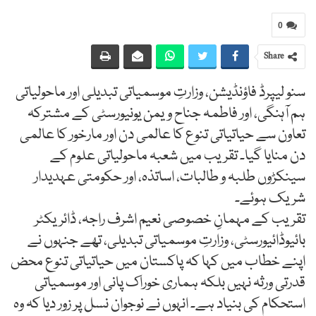
0
Share
سنو لیپرڈ فاؤنڈیشن، وزارتِ موسمیاتی تبدیلی اور ماحولیاتی
ہم آہنگی، اور فاطمہ جناح ویمن یونیورسٹی کے مشترکہ
تعاون سے حیاتیاتی تنوع کا عالمی دن اور مارخور کا عالمی
دن منایا گیا۔ تقریب میں شعبہ ماحولیاتی علوم کے
سینکڑوں طلبہ و طالبات، اساتذہ، اور حکومتی عہدیدار
شریک ہوئے۔
تقریب کے مہمانِ خصوصی نعیم اشرف راجہ، ڈائریکٹر
بائیوڈائیورسٹی، وزارتِ موسمیاتی تبدیلی، تھے جنہوں نے
اپنے خطاب میں کہا کہ پاکستان میں حیاتیاتی تنوع محض
قدرتی ورثہ نہیں بلکہ ہماری خوراک پانی اور موسمیاتی
استحکام کی بنیاد ہے۔ انہوں نے نوجوان نسل پر زور دیا کہ وہ