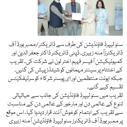
سنو لیپرڈ فاؤنڈیشن کی طرف سے ڈائریکٹر/ممبر بورڈ آف
ڈائریکٹرزآمنہ زبیری، ڈپٹی ڈائریکٹر ڈاکٹر جعفر الدین اور
کمیونیکیشن آفیسر فہیم اختر لون نے شرکت کی۔ تقریب
کے اختتام پر سینئر مہمانوں کو شیلڈز پیش کی گئیں،
جبکہ ایونٹ منتظمین اور ای پوسٹر شرکاء کو سرٹیفکیٹس
تقسیم کیے گئے۔
تقریب میں سنو لیپرڈ فاؤنڈیشن کی جانب سے حیاتیاتی
تنوع کے عالمی دن اور مارخور کے عالمی دن کے مناسبت
سے تقریب کے اہتمام کوخوش آئند قرار دیدیا گیا۔ اس موقع
پر ممبر بورڈ آف ڈائریکٹرز سنو لیپرڈ فاؤنڈیشن آمنہ زبیری