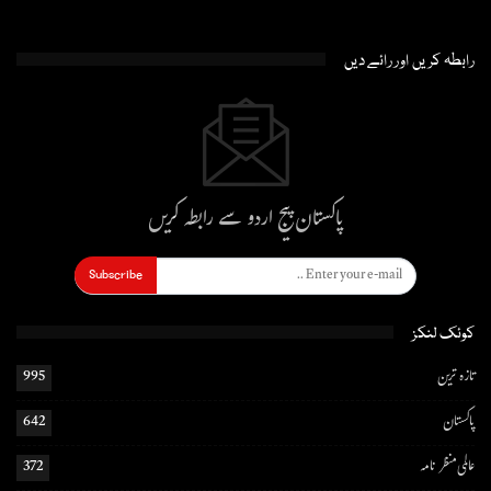
رابطہ کریں اور رائے دیں
پاکستان پیج اردو سے رابطہ کریں
Subscribe
کوئک لنکز
تازہ ترین
995
پاکستان
642
عالمی منظر نامہ
372