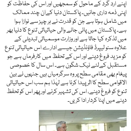
اپنے ارد گرد کے ماحول کو سمجھیں اور اس کی حفاظت کو
اپنی ذمہ داری جانیں۔ پاکستان دنیا کےان چند ممالک
میں شامل ہوتا ہے جن کو قدرت نے ہر چیز سے نوازا ہوا
ہے۔ پاکستان میں پائی جانے والی حیاتیاتی تنوع کا دنیا بھر
میں تذکرہ کیا جاتا ہے اور وزارت موسمیاتی تبدیلی کے
علاوہ سنو لیپرڈ فاؤنڈیشن جیسے ادارے اس حیاتیاتی تنوع
کو مزید فروغ دینے اور اس کے تحفظ میں کارفرماں ہے جو
مستقبل کےلئے نیک شگون ہے۔ اس سال کا خصوصی
پیغام بھی مقامی سطح پر وہ سرگرمیاں ہیں جنہوں نے بین
الاقوامی سطح کا اثر پیدا کرنا ہے لہٰذا ہم سب اس حیاتیاتی
تنوع کو فروغ دینے، اس کی تشہیر کرنے اور پھر اس کو تحفظ
دینے میں اپنا کردار ادا کریں۔