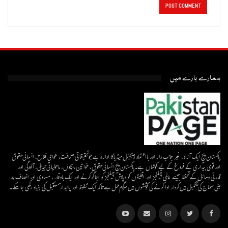
ہمارے بارے میں
پاکستان پیج ایک آزاد، غیر جانب دار اور بااعتماد ڈیجیٹل میڈیاکا ادارہ ہے جو تحقیقاتی صحافت، عوامی فلاح، انسانی حقوق
اور قومی بیداری کے فروغ کے لیے کوشاں ہے۔پاکستان پیج انسانی حقوق، خواتین، بچوں، ماحولیاتی تبدیلی، آلودگی اور
قدرتی وسائل کے تحفظ جیسے عالمی چیلنجز اور اقلیتوں کو درپیش چیلنجز کو اجاگر کرنے اور ایک باوقار ، مساوی اور انصاف پر
مبنی سماج کی تشکیل میں کردار ادا کرنے کی کوششوں میں سرگرم عمل ہےتاکہ ایک محفوظ اور پائیدار مستقبل کی بنیاد رکھی جا سکے۔