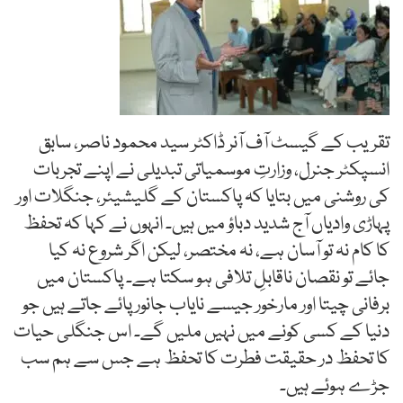
تقریب کے گیسٹ آف آنر ڈاکٹر سید محمود ناصر، سابق
انسپکٹر جنرل، وزارتِ موسمیاتی تبدیلی نے اپنے تجربات
کی روشنی میں بتایا کہ پاکستان کے گلیشیئر، جنگلات اور
پہاڑی وادیاں آج شدید دباؤ میں ہیں۔ انہوں نے کہا کہ تحفظ
کا کام نہ تو آسان ہے، نہ مختصر، لیکن اگر شروع نہ کیا
جائے تو نقصان ناقابلِ تلافی ہو سکتا ہے۔ پاکستان میں
برفانی چیتا اور مارخور جیسے نایاب جانور پائے جاتے ہیں جو
دنیا کے کسی کونے میں نہیں ملیں گے۔ اس جنگلی حیات
کا تحفظ در حقیقت فطرت کا تحفظ ہے جس سے ہم سب
جڑے ہوئے ہیں۔