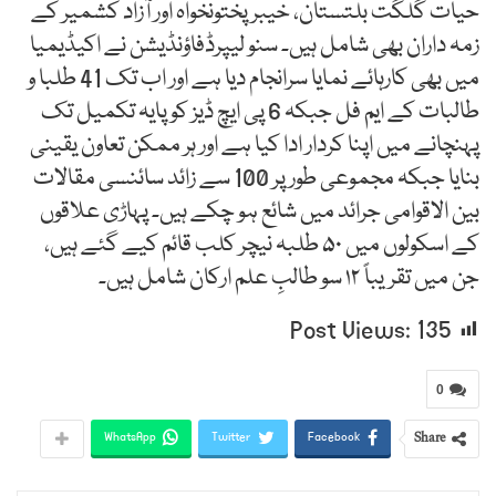
حیات گلگت بلتستان، خیبرپختونخواہ اور آزاد کشمیر کے
زمہ داران بھی شامل ہیں۔ سنو لیپرڈفاؤنڈیشن نے اکیڈیمیا
میں بھی کارہائے نمایا سرانجام دیا ہے اور اب تک 41 طلبا و
طالبات کے ایم فل جبکہ 6 پی ایچ ڈیز کو پایہ تکمیل تک
پہنچانے میں اپنا کردار ادا کیا ہے اور ہر ممکن تعاون یقینی
بنایا جبکہ مجموعی طور پر 100 سے زائد سائنسی مقالات
بین الاقوامی جرائد میں شائع ہو چکے ہیں۔ پہاڑی علاقوں
کے اسکولوں میں ۵۰ طلبہ نیچر کلب قائم کیے گئے ہیں،
جن میں تقریباً ۱۲ سو طالبِ علم ارکان شامل ہیں۔
Post Views:
135
0
Share
WhatsApp
Twitter
Facebook