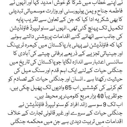
نے اپنے خطاب میں شرکا کو خوش آمدید کہا اور انہوں نے
فاطمہ جناح ویمن یونیورسٹی اور وزارت موسمیاتی تبدیلی
کا بھی شکریہ ادا کیا کہ جن کے تعاون سے تقریب پایہ
تکمیل تک پہنچ گئی تھی۔ انہوں نے سنو لیپرڈ فاؤنڈیشن
کی جانب سے اٹھائے گئے اقدامات پرروشنی دالتے ہوئے
کہا کہ فاؤنڈیشن نے پہلی بار پاکستان میں کیمرہ ٹریپنگ
اور جینیاتی تجزیے کے ذریعے برفانی چیتے کی آبادی کا
سائنسی اعتبار سے اندازہ لگایا جو پاکستان کی تاریخ میں
جنگلی حیات کےلئے ایک اہم قدم اور سنگ میل کی
حیثیت رکھتا ہے ۔ انسان اور جنگلی حیات کے تصادم کو
کم کرنے کی کوششیں اب 65 وادیوں تک پھیل چکی ہیں،
جو تقریباً 40 ہزار مربع کلومیٹر پر محیط ہیں۔
اب تک 9 سو سے زائد افراد کو سنو لیپرڈ فاؤنڈیشن نے
جنگلی حیات کے سروے اور غیر قانونی تجارت کے خلاف
اقدامات میں تربیت دیدی ہے جن میں محکمہ جنگلی