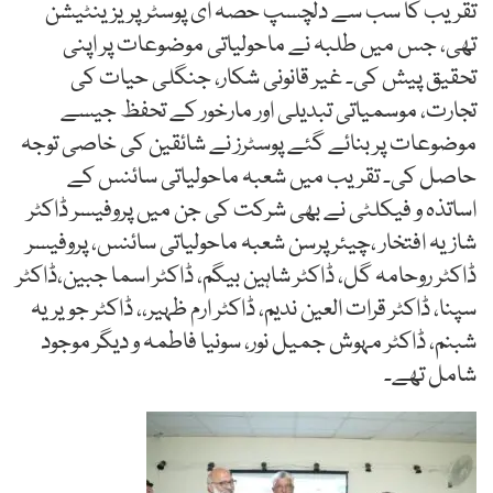
تقریب کا سب سے دلچسپ حصہ ای پوسٹر پریزینٹیشن
تھی، جس میں طلبہ نے ماحولیاتی موضوعات پر اپنی
تحقیق پیش کی۔ غیر قانونی شکار، جنگلی حیات کی
تجارت، موسمیاتی تبدیلی اور مارخور کے تحفظ جیسے
موضوعات پر بنائے گئے پوسٹرز نے شائقین کی خاصی توجہ
حاصل کی۔ تقریب میں شعبہ ماحولیاتی سائنس کے
اساتذہ و فیکلٹی نے بھی شرکت کی جن میں پروفیسر ڈاکٹر
شازیہ افتخار ،چیئرپرسن شعبہ ماحولیاتی سائنس، پروفیسر
ڈاکٹر روحامہ گل، ڈاکٹر شاہین بیگم، ڈاکٹر اسما جبین،ڈاکٹر
سپنا، ڈاکٹر قرات العین ندیم، ڈاکٹر ارم ظہیر،، ڈاکٹر جویریہ
شبنم، ڈاکٹر مہوش جمیل نور، سونیا فاطمہ و دیگر موجود
شامل تھے۔