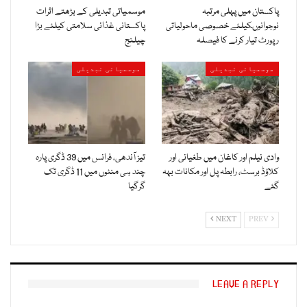
پاکستان میں پہلی مرتبہ
موسمیاتی تبدیلی کے بڑھتے اثرات
نوجوانوںکیلئے خصوصی ماحولیاتی
پاکستانی غذائی سلامتی کیلئے بڑا
رپورٹ تیار کرنے کا فیصلہ
چیلنج
موسمیاتی تبدیلی
موسمیاتی تبدیلی
وادی نیلم اور کاغان میں طغیانی اور
تیز آندھی، فرانس میں 39 ڈگری پارہ
کلاؤڈ برسٹ، رابطہ پل اور مکانات بہہ
چند ہی منٹوں میں 11 ڈگری تک
گئے
گرگیا
NEXT
PREV
LEAVE A REPLY