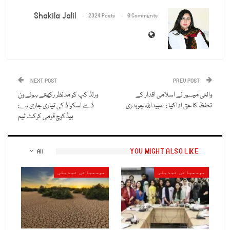
Shakila Jalil
2324 Posts
0 Comments
NEXT POST
PREV POST
والئی میسور نے اسلامی اقدار کے
ورلڈ کپ کو مدنظر رکھتے ہوئے ون
تحفظ کا حق اداکیا : عبیداللہ چوہدری
ڈے اسکواڈ کی تیاری جاری ہے:
ہیڈکوچ قومی کرکٹ ٹیم
YOU MIGHT ALSO LIKE
All
موسمیاتی تبدیلی
موسمیاتی تبدیلی