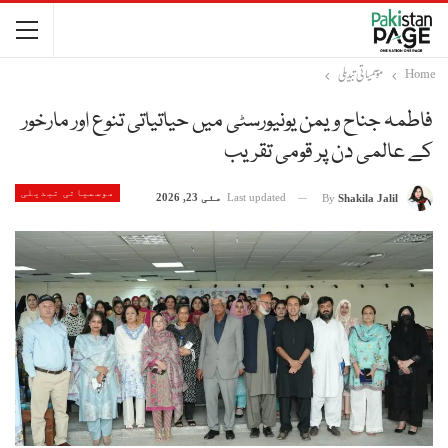
Home
موسمیاتی تبدیلی
فاطمہ جناح ویمن یونیورسٹی میں حیاتیاتی تنوع اور مارخور
کے عالمی دن پر قومی تقریب
موسمیاتی تبدیلی
Last updated
مئی 23, 2026
By
Shakila Jalil