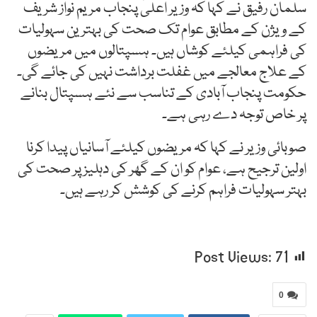
سلمان رفیق نے کہا کہ وزیر اعلیٰ پنجاب مریم نواز شریف
کے ویژن کے مطابق عوام تک صحت کی بہترین سہولیات
کی فراہمی کیلئے کوشاں ہیں۔ ہسپتالوں میں مریضوں
کے علاج معالجے میں غفلت برداشت نہیں کی جائے گی۔
حکومت پنجاب آبادی کے تناسب سے نئے ہسپتال بنانے
پر خاص توجہ دے رہی ہے۔
صوبائی وزیر نے کہا کہ مریضوں کیلئے آسانیاں پیدا کرنا
اولین ترجیح ہے، عوام کو ان کے گھر کی دہلیز پر صحت کی
بہتر سہولیات فراہم کرنے کی کوشش کر رہے ہیں۔
Post Views:
71
0