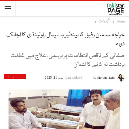
Home
تعلیم و صحت
خواجہ سلمان رفیق کا بینظیر ہسپتال راولپنڈی کا اچانک
دورہ
صفائی کے ناقص انتظامات پر برہمی، علاج میں غفلت
برداشت نہ کرنے کا اعلان
تعلیم و صحت
Last updated
جون 21, 2025
By
Shakila Jalil