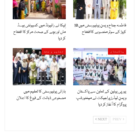
فاطمہ جناح ویمن یونیورسٹی میں 10
تِیکا نے رائیونڈ میں کمیونٹی بیسڈ
کروڑ کے سولر منصوبے کاافتتاح
ماں اور بچے کے صحت مرکز کا افتتاح
کر دیا
پاکستان
تعلیم و صحت
یورپی یونین کے تعاون سے پاکستان
بارانی یونیورسٹی کا تعلیم میں
ویمن لیڈرز پراجیکٹ نے مینٹورشپ
مصنوعی ذہانت کے فروغ کا اعلان
پروگرام کا آغاز کر دیا
NEXT
PREV