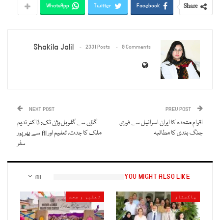
Share
WhatsApp
Twitter
Facebook
Shakila Jalil
2331 Posts
0 Comments
NEXT POST
PREV POST
اقوام متحدہ کا ایران اسرائیل سے فوری
گاؤں سے گلوبل وژن تک: ڈاکٹر ندیم
جنگ بندی کا مطالبہ
ملک کا جدت، تعلیم اور AI سے بھرپور
سفر
YOU MIGHT ALSO LIKE
All
پاکستان
تعلیم و صحت