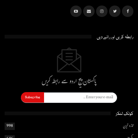
رابطہ کریں اور رائے دیں
پاکستان پیج اردو سے رابطہ کریں
Subscribe
کوئک لنکز
تازہ ترین
998