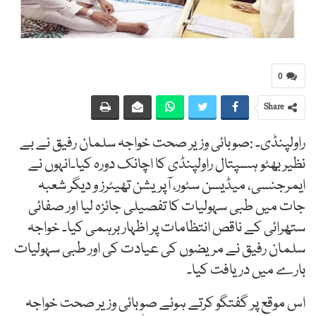
0
Share
راولپنڈی۔ :صوبائی وزیر صحت خواجہ سلمان رفیق نے بے
نظیر بھٹو ہسپتال راولپنڈی کا اچانک دورہ کیا۔انہوں نے
ایمرجنسی، میڈیسن سٹور، آپریشن تھیٹرز و دیگر شعبہ
جات میں طبی سہولیات کا تفصیلی جائزہ لیا اور صفائی
ستھرائی کے ناقص انتظامات پر اظہار برہمی کیا۔ خواجہ
سلمان رفیق نے مریضوں کی عیادت کی اور طبی سہولیات
بارے میں دریافت کیا۔
اس موقع پر گفتگو کرتے ہوئے صوبائی وزیر صحت خواجہ