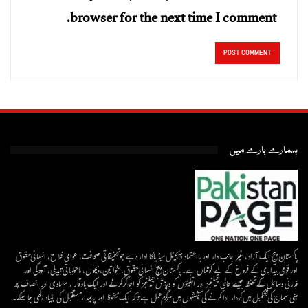
browser for the next time I comment.
ہمارے بارے میں
پاکستان پیج ایک آزاد، غیر جانب دار اور بااعتماد ڈیجیٹل میڈیاکا ادارہ ہے جو تحقیقاتی صحافت، عوامی فلاح، انسانی حقوق
اور قومی بیداری کے فروغ کے لیے کوشاں ہے۔پاکستان پیج انسانی حقوق، خواتین، بچوں، ماحولیاتی تبدیلی، آلودگی اور
قدرتی وسائل کے تحفظ جیسے عالمی چیلنجز اور اقلیتوں کو درپیش چیلنجز کو اجاگر کرنے اور ایک باوقار ، مساوی اور انصاف پر
مبنی سماج کی تشکیل میں کردار ادا کرنے کی کوششوں میں سرگرم عمل ہےتاکہ ایک محفوظ اور پائیدار مستقبل کی بنیاد رکھی جا سکے۔