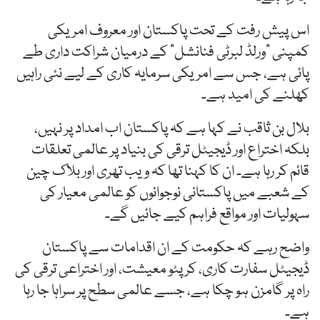
اس پیش رفت کے تحت پاکستان اور معروف امریکی
کمپنی "ورلڈ لبرٹی فنانشل” کے درمیان شراکت داری طے
پائی ہے، جس سے امریکی سرمایہ کاری کے لیے نئی راہیں
کھلنے کی امید ہے۔
بلال بن ثاقب نے کہا ہے کہ پاکستان اب امداد پر نہیں،
بلکہ اختراع اور ڈیجیٹل ترقی کی بنیاد پر عالمی تعلقات
قائم کر رہا ہے۔ ان کا کہنا تھا کہ ویب تھری اور بلاک چین
کے شعبے میں پاکستانی نوجوانوں کو عالمی معیار کی
سہولیات اور مواقع فراہم کیے جائیں گے۔
واضح رہے کہ حکومت کے ان اقدامات سے پاکستان
ڈیجیٹل سفارت کاری، کرپٹو معیشت، اور اختراعی ترقی کی
راہ پر گامزن ہو چکا ہے، جسے عالمی سطح پر سراہا جا رہا
ہے۔