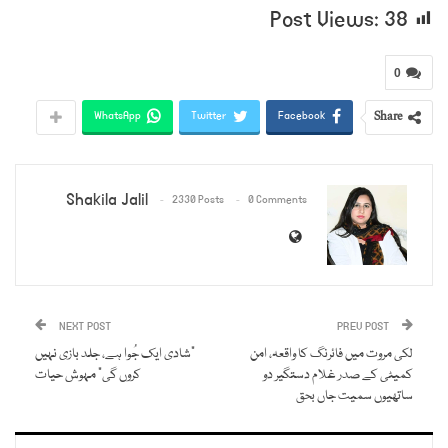
Ask
Post Views:
38
ChatGPT
0
Share
WhatsApp
Twitter
Facebook
Shakila Jalil
2330 Posts
0 Comments
NEXT POST
PREV POST
لکی مروت میں فائرنگ کا واقعہ، امن
“شادی ایک جُوا ہے، جلد بازی نہیں
کمیٹی کے صدر غلام دستگیر دو
کروں گی” مہوش حیات
ساتھیوں سمیت جاں بحق