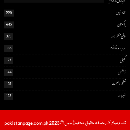
کوئک لنکز
تازہ ترین
998
پاکستان
645
عالمی منظر نامہ
373
ادب و ثقافت
186
کھیل
173
ڈیفنس
144
تعلیم و صحت
125
شہرنامہ
122
تمام مواد کے جملہ حقوق محفوظ ہیں © 2023 pakistanpage.com.pk