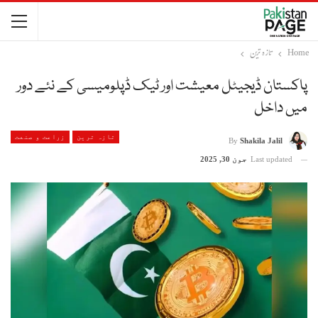
Home
تازہ ترین
پاکستان ڈیجیٹل معیشت اور ٹیک ڈپلومیسی کے نئے دور
میں داخل
تازہ ترین
زراعت و صنعت
By
Shakila Jalil
Last updated
جون 30, 2025