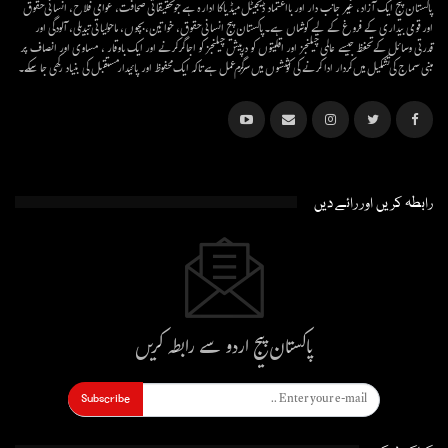
پاکستان پیج ایک آزاد، غیر جانب دار اور بااعتماد ڈیجیٹل میڈیاکا ادارہ ہے جو تحقیقاتی صحافت، عوامی فلاح، انسانی حقوق
اور قومی بیداری کے فروغ کے لیے کوشاں ہے۔پاکستان پیج انسانی حقوق، خواتین، بچوں، ماحولیاتی تبدیلی، آلودگی اور
قدرتی وسائل کے تحفظ جیسے عالمی چیلنجز اور اقلیتوں کو درپیش چیلنجز کو اجاگر کرنے اور ایک باوقار ، مساوی اور انصاف پر
مبنی سماج کی تشکیل میں کردار ادا کرنے کی کوششوں میں سرگرم عمل ہےتاکہ ایک محفوظ اور پائیدار مستقبل کی بنیاد رکھی جا سکے۔
رابطہ کریں اور رائے دیں
پاکستان پیج اردو سے رابطہ کریں
Subscribe