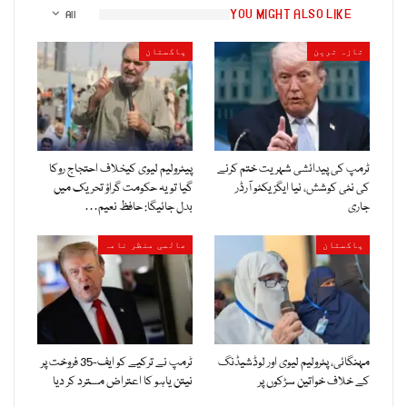
YOU MIGHT ALSO LIKE
All
تازہ ترین
پاکستان
ٹرمپ کی پیدائشی شہریت ختم کرنے
پیٹرولیم لیوی کیخلاف احتجاج روکا
کی نئی کوشش، نیا ایگزیکٹو آرڈر
گیا تو یہ حکومت گراؤ تحریک میں
جاری
بدل جائیگا: حافظ نعیم…
پاکستان
عالمی منظر نامہ
مہنگائی، پٹرولیم لیوی اور لوڈشیڈنگ
ٹرمپ نے ترکیے کو ایف-35 فروخت پر
کے خلاف خواتین سڑکوں پر
نیتن یاہو کا اعتراض مسترد کر دیا