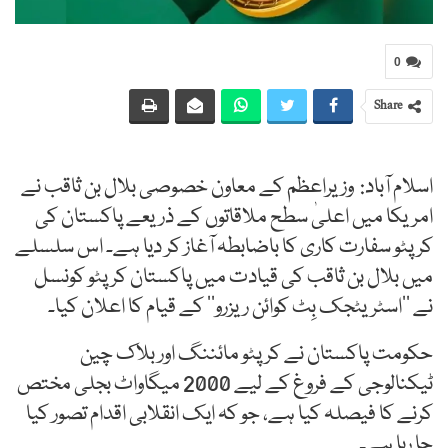
0
Share
اسلام آباد: وزیراعظم کے معاون خصوصی بلال بن ثاقب نے
امریکا میں اعلیٰ سطح ملاقاتوں کے ذریعے پاکستان کی
کرپٹو سفارت کاری کا باضابطہ آغاز کر دیا ہے۔ اس سلسلے
میں بلال بن ثاقب کی قیادت میں پاکستان کرپٹو کونسل
نے ’’اسٹریٹجک بِٹ کوائن ریزرو‘‘ کے قیام کا اعلان کیا۔
حکومت پاکستان نے کرپٹو مائننگ اور بلاک چین
ٹیکنالوجی کے فروغ کے لیے 2000 میگاواٹ بجلی مختص
کرنے کا فیصلہ کیا ہے، جو کہ ایک انقلابی اقدام تصور کیا
جا رہا ہے۔