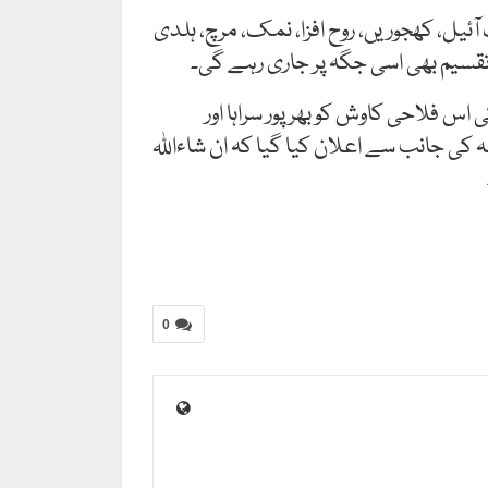
ئیل، کھجوریں، روح افزا، نمک، مرچ، ہلدی
تقسیم بھی اسی جگہ پر جاری رہے گی۔
اس فلاحی کاوش کو بھرپور سراہا اور
 کی جانب سے اعلان کیا گیا کہ ان شاءاللہ
0