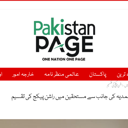
ہ ترین
پاکستان
عالمی منظر نامہ
خارجہ امور
او
میں راشن پیکج کی تقسیم
 محمدیہ کی جانب سے مستحقین میں راشن پیکج کی تقسیم