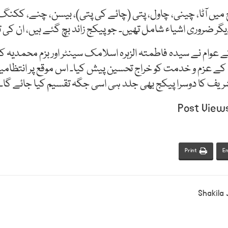
میں آٹا، چینی، چاول، پتی (چائے کی پتی)، بیسن، چنے، ککنگ آ
ر ضروری اشیاء شامل تھیں۔ جو پیکج زائد بچ گئے ہیں، ان کی 
عوام نے سیدہ فاطمتہ الزہرہ اسلامک سینٹر اور بزم محمدیہ کی 
 کے عزم و خدمت کو خراج تحسین پیش کیا۔ اس موقع پر انتظامیہ
یف کا دوسرا پیکج بھی جلد ہی اسی جگہ تقسیم کیا جائے گا۔
Post View
Print
Em
Shakila J