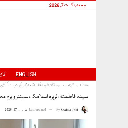
جمعہ, اگست 7, 2026
ENGLISH
تاز
Home
شہرنامہ
سیدہ فاطمتہ الزہرہ اسلامک سینٹر و بزم محمدیہ کی جانب سے مستحقین 
سیدہ فاطمتہ الزہرہ اسلامک سینٹر و بزم
Last updated
فروری 17, 2026
By
Shakila Jalil