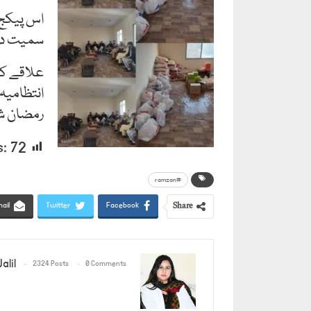
اس پیکج 
سمیت دیگ
علاقے کے 
انتظامیہ
رمضان شر
s:
72
#ramzan
Share
ail
Twitter
Facebook
alil
2324 Posts
0 Comments