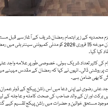
ر بزم محمدیہ کے زیر اہتمام رمضان شریف کے آغاز سے قبل مس
کی تقسیم کا سلسلہ جاری ہے۔ حسب اعلان مورخہ 15 فروری 2026 کو
د کیا گیا۔
رام کی کثیر تعداد شریک ہوئی۔ خصوصی طور پر علامہ واجد ع
 روشنی ڈالی۔ انہوں نے کہا کہ رمضان کے مقدس مہینے میں غ
نگی کا بھی ضامن ہے۔
جد علی رضوی نے اپنی دعا میں اس راشن پیکج کے ڈونر عم
میں برکت اور ان کے والد صاحب کی صحت کاملہ و عاجلہ کے 
 موجود مستحق خواتین و حضرات میں راشن پیکج تقسیم کیے گئ