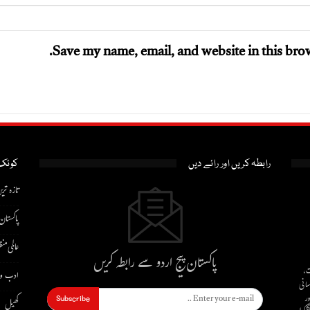
Save my name, email, and website in this brow
رابطہ کریں اور رائے دیں
کوئک 
تازہ تری
پاکستان
عالمی منظ
پاکستان پیج اردو سے رابطہ کریں
ت،
ادب و 
سانی
ور
Subscribe
کھیل