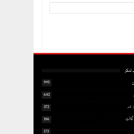
لنکز
ن
995
642
ر نامہ
372
ثقافت
186
173