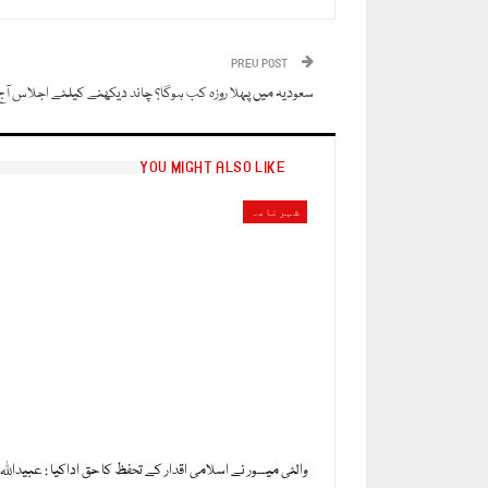
PREV POST
سعودیہ میں پہلا روزہ کب ہوگا؟ چاند دیکھنے کیلئے اجلاس آ
YOU MIGHT ALSO LIKE
شہرنامہ
والئی میسور نے اسلامی اقدار کے تحفظ کا حق اداکیا : عبیداللہ