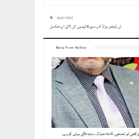
NEXT POST
ٹی ٹوئنٹی ورلڈکپ:سپر 8 ٹیموں کی لائن اپ مکمل
More From Author
ہ
رکتوں اور نعمتوں کا ماہ مبارک سایہ فگن ہونے کو ہے: