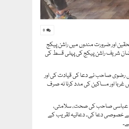
0
تحقین اور ضرورت مندوں میں راشن پیکج
 مدنی کمیونٹی سینٹر ہلی میں رمضان شریف راشن پیکج کی پہلی قسط کی
لی رضوی صاحب نے دعا کی قیادت کی اور
ربا اور مساکین کی مدد کرنا نہ صرف
ران عباسی صاحب کی صحت، سلامتی،
لیے خصوصی دعا کی۔ دعائیہ تقریب کے
ے۔