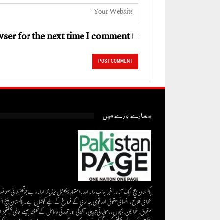
ser for the next time I comment.
ہمارے بارے میں
پاکستان پیج ایک آزاد، غیر جانب دار اور بااعتماد ڈیجیٹل میڈیاکا ادارہ ہے جو تحقیقاتی صحاف
عوامی فلاح، انسانی حقوق اور قومی بیداری کے فروغ کے لیے کوشاں ہے۔پاکستان پیج ان
حقوق، خواتین، بچوں، ماحولیاتی تبدیلی، آلودگی اور قدرتی وسائل کے تحفظ جیسے عالمی چیلنجز ا