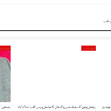
ج طلب
شہرنامہ
شہرنام
 چوہدری
ریجنل یونین آف جرنلسٹس پاکستان کا نیشنل پریس کلب اسلام آباد
رحمتوں’ ب