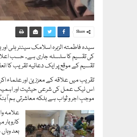
Share
سیدہ فاطمتہ الزہرہ اسلامک سینٹر ہلی او
تقسیم کے موقع پر ایک دعائیہ تقریب کا انعقا
تقریب میں علاقہ کے معززین اور علماء اک
اس نیک عمل کی شرعی حیثیت اور اہمیت پر
موجبِ اجر و ثواب ہے بلکہ معاشرتی ہم آہ
علامہ وا
کاروبار 
بعد وہاں