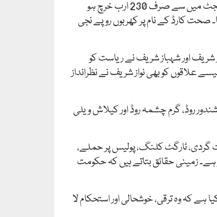
بی آر ٹی منصوبہ، بلین ٹری سونامی، اور دیگر دعوے محض فائلوں میں بند پڑے ہیں۔ 460 ارب کے ترقیاتی بجٹ میں سے صرف 230 ارب خرچ ہو
 نہیں بنایا جا سکا۔ صحت کارڈ کے نام پر کھربوں روپے نجی
 شریف اور شہباز شریف نے ریاست کو
سے علاقوں کو بھی نواز شریف نے نظرانداز
شندور روڈ، گرم چشمہ روڈ اور کیلاش ویلی
 گردی، ٹارگٹ کلنگ، پولیس پر حملے،
پر ہے۔ زمینی حقائق بتاتے ہیں کہ حکومت
ہے کہ وہ ترقی، خوشحالی اور استحکام لا