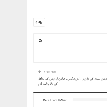
0
NEXT POST
ٹیشن سینٹر کی تزئین و آرائش مکمل , خواتین اور بچوں کے تحفظ
کی جانب اہم قدم
More From Author