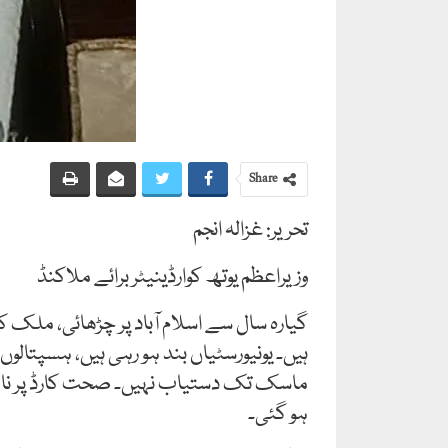
Share
تحریر: غزالہ انجم
وزیراعظم یوتھ کوارڈینیٹر برائے ملاکنڈ
گیارہ سال سے اسلام آباد پر چڑھائی، ملک 
ہیں۔ یونیورسٹیاں بند ہو رہی ہیں، ہسپتا
ماسک تک دستیاب نہیں۔ صحت کارڈ پر ناقص
ہو گئی۔