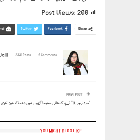
Post Views:
200
Share
ail
Twitter
Facebook
alil
2331 Posts
0 Comments
PREV POST
’سردار جی 3‘‘ نے پاکستانی سنیما گھروں میں دھماکا خیز انٹری دے دی
YOU MIGHT ALSO LIKE