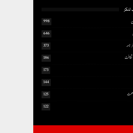
لنکز
ن
998
646
ر نامہ
373
ثقافت
186
173
144
 صحت
125
122