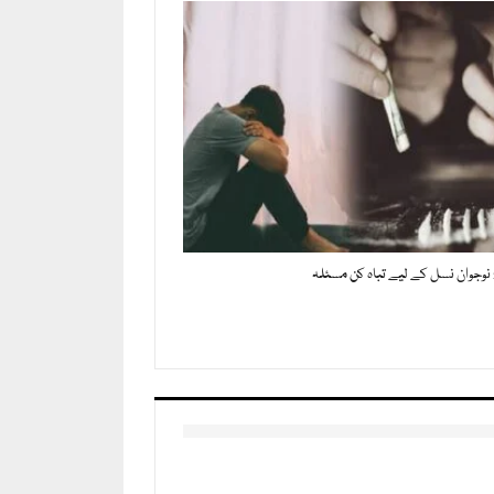
وجوان نسل کے لیے تباہ کن مسئلہ