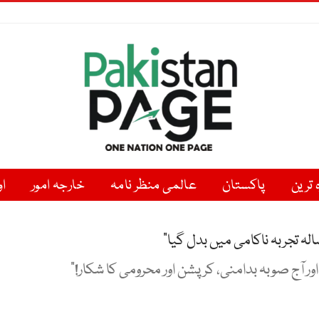
ہ ترین
پاکستان
عالمی منظر نامہ
خارجہ امور
او
ج صوبہ بدامنی، کرپشن اور محرومی کا شکار!"