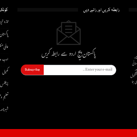
رابطہ کریں اور رائے دیں
کوئک 
تازہ تری
پاکستان
عالمی منظ
پاکستان پیج اردو سے رابطہ کریں
ت،
ادب و 
سانی
ور
Subscribe
کھیل
 تشکیل
ی جا
ڈیفنس
تعلیم و
شہرنامہ