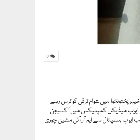
0
یبرپختونخوا میں عوام ترقی کو ترس رہے
د کے ایوب میڈیکل کمپلیکس میں آکسیجن
 ایوب ہسپتال سے ایم آر آئی مشین چوری