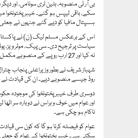
ہسپتال مافیا کو دیے گئے جنہوں نے جعلی
اس کے برعکس مسلم لیگ (ن) نے پاکستان او
سیاست پر ترجیح دی۔ سی پیک، موٹر ویز، یون
نہ کیا اور 27 ارب روپے کے منصوبے مکمل کیے۔
شہباز شریف نے بطور وزیراعلیٰ پنجاب چترال
روڈ جیسے منصوبے دیے۔ ان کی قیادت نے بین ا
دوسری طرف خیبرپختونخوا کی موجودہ حکو
اور عوام میں خوف و ہراس نے دوبارہ سر اٹھا
ناکام ہو چکی ہے۔
عوام کو فیصلہ کرنا ہو گا کہ کون سی قیاد
سکتی ہے۔ خیبرپختونخوا کے عوام کو جعلی نع