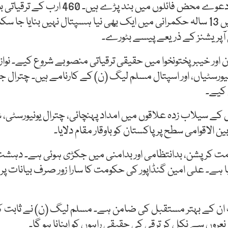
سکے، باقی لیپس ہو گئے۔ خیبرپختونخوا میں 13 سالہ حکمرانی میں ایک بھی نیا ہسپتال
 آپریشنز کے ذریعے پیسے بٹورے۔
ر خیبرپختونخوا میں حقیقی ترقیاتی منصوبے شروع کیے۔ نواز
یورسٹیاں، اور اسپتال مسلم لیگ (ن) کے کارنامے ہیں۔ چترال جی
 کے سیلاب زدہ علاقوں میں امداد پہنچائی، چترال یونیورسٹی، 
لاقوامی سطح پر پاکستان کو باوقار مقام دلایا۔
مت کرپشن، بدانتظامی اور بدامنی میں جکڑی ہوئی ہے۔ دہشت
 لیا ہے۔ علی امین گنڈاپور کی حکومت کا سارا زور صرف بیانات 
ت ان کے بہتر مستقبل کی ضامن ہے۔ مسلم لیگ (ن) نے ثابت کیا 
روں سے نکل کر ترقی کی حقیقی راہوں کو اپنانا ہو گا۔