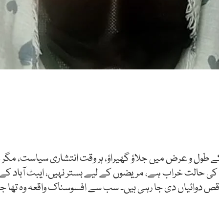
کے طول و عرض میں جلاؤ گھیراؤ، ہر وقت انتشاری سیاست، مگر خ
لوں کی حالت خراب ہے، مریضوں کے لیے بستر نہیں، ایبٹ آبا
 دوائیاں دی جا رہی ہیں۔ سب سے افسوسناک واقعہ وہ تھا جب