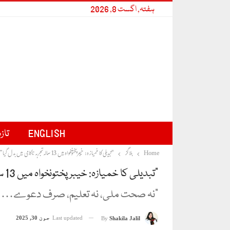
ہفتہ, اگست 8, 2026
ENGLISH
تاز
Home
بلاگز
"تبدیلی کا خمیازہ: خیبر پختونخواہ میں 13 سالہ تجربہ ناکامی میں بدل گیا”
"تبدیلی کا خمیازہ: خیبر پختونخواہ میں 13 سالہ تجربہ ناکامی میں بدل گیا”
"نہ صحت ملی، نہ تعلیم، صرف دعوے… اور آ
Last updated
جون 30, 2025
By
Shakila Jalil