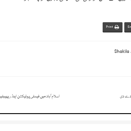
Print
Em
Shakila J
اسلام آباد میں فیملی پروٹیکشن اینڈ ریہیبلی