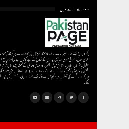
ہمارے بارے میں
پاکستان پیج ایک آزاد، غیر جانب دار اور بااعتماد ڈیجیٹل میڈیاکا ادارہ ہے جو تحقیقاتی صحاف
عوامی فلاح، انسانی حقوق اور قومی بیداری کے فروغ کے لیے کوشاں ہے۔پاکستان پیج ان
حقوق، خواتین، بچوں، ماحولیاتی تبدیلی، آلودگی اور قدرتی وسائل کے تحفظ جیسے عالمی چیلنجز ا
اقلیتوں کو درپیش چیلنجز کو اجاگر کرنے اور ایک باوقار ، مساوی اور انصاف پر مبنی سماج کی
میں کردار ادا کرنے کی کوششوں میں سرگرم عمل ہےتاکہ ایک محفوظ اور پائیدار مستقبل کی بنیاد رکھ
سکے۔