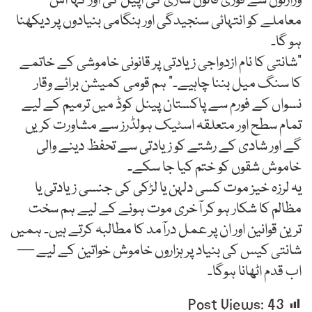
وزارتوں سے فوری قانون سازی کی اپیل کی اور کہا اس
معاملے کو انتہائی سنجیدگی اور ہنگامی بنیادوں پر دیکھنا
ہو گا۔
"شانتی کا نام ازدواجی زیادتی پر قانونی خاموشی کے خاتمے
کا سنگ میل بننا چاہیے۔” ہم قومی کمیشن برائے وقار
نسواں کے فورم سے پاکستان پینل کوڈ میں ترمیم کے لیے
تمام سطح اور متعلقہ اسٹیک ہولڈرز سے مشاورت کریں
گے اور شادی کے رشتے کو زیادتی سے تحفظ دینے والی
خاموش شقوں کو ختم کیا جا سکے۔
یہ لرزہ خیز موت کسی دلہن یا لڑکی کی جنسی زیادتی یا
مظالم کا شکار ہو کر آخری موت ہونے کے لیے ہم سخت
ترین قوانین اور ان پر عمل درآمد کا مطالبہ کرتے ہیں۔ ہمیں
شانتی کیس کی بنیاد پر ہزاروں خاموش خواتین کے لیے —
اب قدم اٹھانا ہوگا۔
Post Views:
43