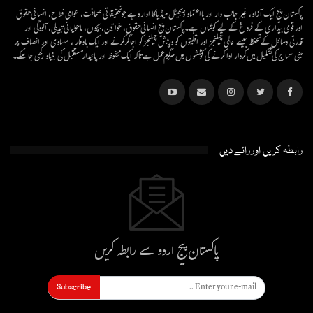
پاکستان پیج ایک آزاد، غیر جانب دار اور بااعتماد ڈیجیٹل میڈیاکا ادارہ ہے جو تحقیقاتی صحافت، عوامی فلاح، انسانی حقوق
اور قومی بیداری کے فروغ کے لیے کوشاں ہے۔پاکستان پیج انسانی حقوق، خواتین، بچوں، ماحولیاتی تبدیلی، آلودگی اور
قدرتی وسائل کے تحفظ جیسے عالمی چیلنجز اور اقلیتوں کو درپیش چیلنجز کو اجاگر کرنے اور ایک باوقار ، مساوی اور انصاف پر
مبنی سماج کی تشکیل میں کردار ادا کرنے کی کوششوں میں سرگرم عمل ہےتاکہ ایک محفوظ اور پائیدار مستقبل کی بنیاد رکھی جا سکے۔
رابطہ کریں اور رائے دیں
پاکستان پیج اردو سے رابطہ کریں
Subscribe