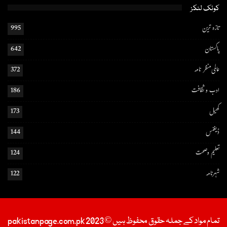
کوئک لنکز
تازہ ترین
995
پاکستان
642
عالمی منظر نامہ
372
ادب و ثقافت
186
کھیل
173
ڈیفنس
144
تعلیم و صحت
124
شہرنامہ
122
تمام مواد کے جملہ حقوق محفوظ ہیں © 2023 pakistanpage.com.pk