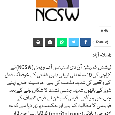
0
Share
:اسلام آباد
نیشنل کمیشن آن دی اسٹیٹس آف ویمن (NCSW) نے
کراچی کی 19 سالہ نئی نویلی دلہن شانتی کے خوفناک قتل
کے واقعے کی شدید مذمت کی ہے، جو مبینہ طور پر اپنے
شوہر کے ہاتھوں شدید جنسی تشدد کا شکار ہونے کے بعد
جاں بحق ہو گئی۔ قومی کمیشن نے فوری انصاف کی
فراہمی کا مطالبہ کیا ہے اور حکومت پر زور دیا ہے کہ وہ
ازدواجی زیادتی (marital rape) کو قابلِ سزا جرم قرار