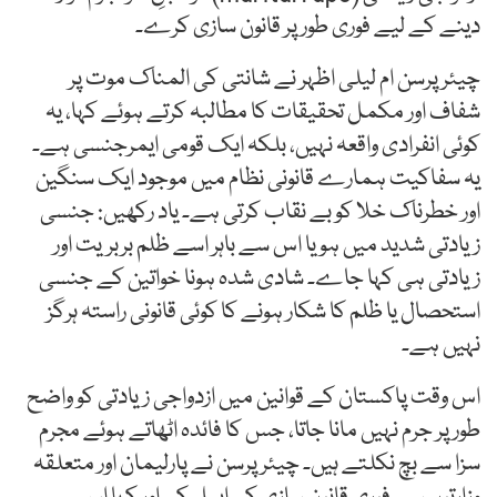
دینے کے لیے فوری طور پر قانون سازی کرے۔
چیئرپرسن ام لیلی اظہر نے شانتی کی المناک موت پر
شفاف اور مکمل تحقیقات کا مطالبہ کرتے ہوئے کہا، یہ
کوئی انفرادی واقعہ نہیں، بلکہ ایک قومی ایمرجنسی ہے۔
یہ سفاکیت ہمارے قانونی نظام میں موجود ایک سنگین
اور خطرناک خلا کو بے نقاب کرتی ہے۔ یاد رکھیں: جنسی
زیادتی شدید میں ہو یا اس سے باہر اسے ظلم بربریت اور
زیادتی ہی کہا جاے۔ شادی شدہ ہونا خواتین کے جنسی
استحصال یا ظلم کا شکار ہونے کا کوئی قانونی راستہ ہرگز
نہیں ہے۔
اس وقت پاکستان کے قوانین میں ازدواجی زیادتی کو واضح
طور پر جرم نہیں مانا جاتا، جس کا فائدہ اٹھاتے ہوئے مجرم
سزا سے بچ نکلتے ہیں۔ چیئرپرسن نے پارلیمان اور متعلقہ