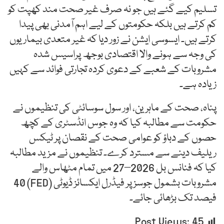
تسلیم کیے گئے ہیں جو نہ صرف غیر صحت مند کھپت کو
کم کرتے ہیں بلکہ حکومتوں کے لیے اہم آمدنی بھی پیدا
کرتے ہیں۔ ایسوسی ایشن نے زور دیا کہ غیر متعدی بیماریوں
کی وجہ سے ہونے والا اقتصادی بوجھ پراسیس شدہ
مشروبات کے شعبے کے دعوی کردہ تجارتی فوائد سے کہیں
زیادہ ہے۔
پناہ، صحت کے ماہرین، اور سول سوسائٹی کی تنظیموں نے
حکومت سے مطالبہ کیا کہ وہ جوس انڈسٹری کے کچھ
حصوں کے دباؤ کو عوامی صحت کے نقصان پر ٹیکس
ریلیف دینے سے مسترد کرے۔ تنظیموں نے مزید مطالبہ
کیا کہ فنانس بل 2026–27 میں تمام مٹھاس والے
مشروبات بشمول جوسز پر فیڈرل ایکسائز ڈیوٹی (FED) 40
فیصد تک بڑھائی جائے۔
Post Views:
45