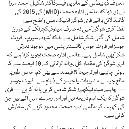
معروف ذیابیطس کے ماہر پروفیسرڈاکٹر شکیل احمد مرزا
نے زور دیا کہ عالمی ادارہ صحت (WHO) کی 2015 کی
گائیڈ لائن برائے فری شوگرز انٹیک میں واضح ہے:
لفظ“فری شوگرز”میں نہ صرف مینوفیکچرنگ کے دوران
شامل کی گئی شکر شامل ہے بلکہ“شہد، سیرپ، فروٹ
جوسز اور فروٹ جوس کانسنٹریٹس میں موجود قدرتی
شکر”بھی شامل ہے۔ عالمی ادارہ صحت تجویز کرتا ہے کہ
فری شوگرز کی مقدار کل روزانہ توانائی کے 10 فیصد سے کم
ہونی چاہیے، اور ترجیحاً 5 فیصد سے بھی کم، خاص طور پر
مائع جیسے مشروبات یا جوسز کے ذرائع سے۔ فروٹ جوسز
— چاہے مینوفیکچررز شکر شامل کریں یا نہ کریں — فری
شوگرز کا ایک اہم ذریعہ ہیں اور اس زمرے میں آتے ہیں جن
کی کھپت کو عالمی ادارہ صحت محدود کرنے کی سفارش
کرتی ہے۔