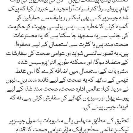
کمشنر، ایشیا پیسفک ریجن – دل کی بیماریوں کی روک
تھام، پروفیسرڈاکٹر نسرات آرا مجید نے خبردار کیا کہ پیک
شدہ جوسز پر کسی بھی ٹیکس ریلیف سے صارفین کو
گمراہ کرنے کا خطرہ ہے۔ ایسی پالیسی چھوٹ کو حکومت
کی جانب سے یہ سمجھا جا سکتا ہے کہ یہ مصنوعات
صحت مند ہیں یا کثرت سے استعمال کے لیے محفوظ
ہیں۔ یہ تصور سائنسی شواہد اور عوامی صحت کی سفارشات
کے متضاد ہوگا، اور ممکنہ طور پر الٹرا پروسیس شدہ
مشروبات کے استعمال میں اضافہ کرے گا اس غلط
فہمی کے ساتھ کہ یہ صحت کے لیے فائدہ مند ہیں۔ انہوں
نے مزید کہا: عالمی ادارہ صحت، صحت مند غذا کے لیے
پورے پھل اور سبزیاں کھانے کی سفارش کرتی ہے، نہ کہ
فروٹ جوس پینے کی۔
تحقیق کے مطابق مٹھاس والے مشروبات بشمول جوسز پر
ٹیکسز عالمی سطح پر ایک مؤثر عوامی صحت کا اقدام