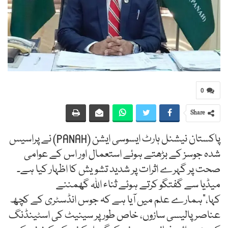
0
Share
پاکستان نیشنل ہارٹ ایسوسی ایشن (PANAH) نے پراسیس
شدہ جوسز کے بڑھتے ہوئے استعمال اور اس کے عوامی
صحت پر گہرے اثرات پر شدید تشویش کا اظہار کیا ہے۔
میڈیا سے گفتگو کرتے ہوئے ثناء اللہ گھمننے
کہا،“ہمارے علم میں آیا ہے کہ جوس انڈسٹری کے کچھ
عناصر پالیسی سازوں، خاص طور پر سینیٹ کی اسٹینڈنگ