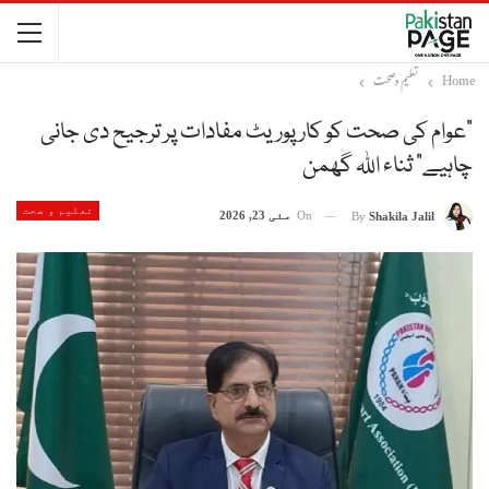
Home
تعلیم و صحت
“عوام کی صحت کو کارپوریٹ مفادات پر ترجیح دی جانی
چاہیے” ثناء اللہ گھمن
تعلیم و صحت
On
مئی 23, 2026
By
Shakila Jalil