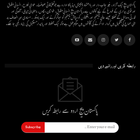
پاکستان پیج ایک آزاد، غیر جانب دار اور بااعتماد ڈیجیٹل میڈیاکا ادارہ ہے جو تحقیقاتی صحافت، عوامی فلاح، انسانی حقوق
اور قومی بیداری کے فروغ کے لیے کوشاں ہے۔پاکستان پیج انسانی حقوق، خواتین، بچوں، ماحولیاتی تبدیلی، آلودگی اور
قدرتی وسائل کے تحفظ جیسے عالمی چیلنجز اور اقلیتوں کو درپیش چیلنجز کو اجاگر کرنے اور ایک باوقار ، مساوی اور انصاف پر
مبنی سماج کی تشکیل میں کردار ادا کرنے کی کوششوں میں سرگرم عمل ہےتاکہ ایک محفوظ اور پائیدار مستقبل کی بنیاد رکھی جا سکے۔
رابطہ کریں اور رائے دیں
پاکستان پیج اردو سے رابطہ کریں
Subscribe