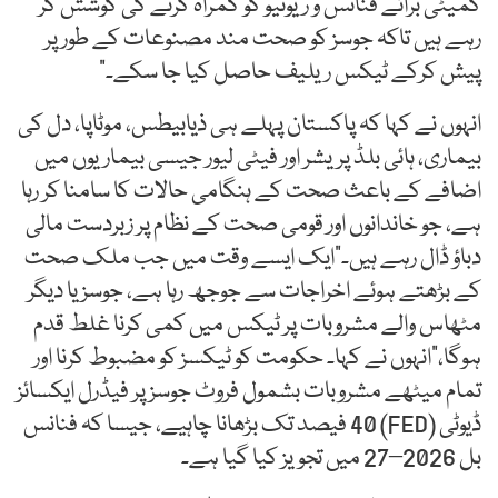
کمیٹی برائے فنانس و ریونیو کو گمراہ کرنے کی کوشش کر
رہے ہیں تاکہ جوسز کو صحت مند مصنوعات کے طور پر
پیش کرکے ٹیکس ریلیف حاصل کیا جا سکے۔”
انہوں نے کہا کہ پاکستان پہلے ہی ذیابیطس، موٹاپا، دل کی
بیماری، ہائی بلڈ پریشر اور فیٹی لیور جیسی بیماریوں میں
اضافے کے باعث صحت کے ہنگامی حالات کا سامنا کر رہا
ہے، جو خاندانوں اور قومی صحت کے نظام پر زبردست مالی
دباؤ ڈال رہے ہیں۔“ایک ایسے وقت میں جب ملک صحت
کے بڑھتے ہوئے اخراجات سے جوجھ رہا ہے، جوسز یا دیگر
مٹھاس والے مشروبات پر ٹیکس میں کمی کرنا غلط قدم
ہوگا،”انہوں نے کہا۔ حکومت کو ٹیکسز کو مضبوط کرنا اور
تمام میٹھے مشروبات بشمول فروٹ جوسز پر فیڈرل ایکسائز
ڈیوٹی (FED) 40 فیصد تک بڑھانا چاہیے، جیسا کہ فنانس
بل 2026–27 میں تجویز کیا گیا ہے۔