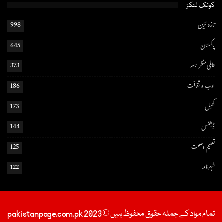
کوئک لنکز
تازہ ترین
998
پاکستان
645
عالمی منظر نامہ
373
ادب و ثقافت
186
کھیل
173
ڈیفنس
144
تعلیم و صحت
125
شہرنامہ
122
تمام مواد کے جملہ حقوق محفوظ ہیں © 2023 pakistanpage.com.pk