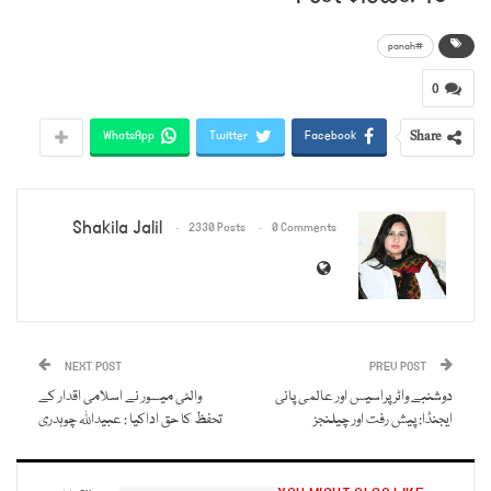
#panah
0
Share
WhatsApp
Twitter
Facebook
Shakila Jalil
2330 Posts
0 Comments
NEXT POST
PREV POST
دوشنبے واٹر پراسیس اور عالمی پانی
والئی میسور نے اسلامی اقدار کے
ایجنڈا: پیش رفت اور چیلنجز
تحفظ کا حق اداکیا : عبیداللہ چوہدری