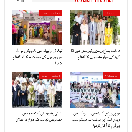
YOU MIGHT ALSO LIKE
All
پاکستان
تعلیم و صحت
فاطمہ جناح ویمن یونیورسٹی میں 10
تِیکا نے رائیونڈ میں کمیونٹی بیسڈ
کروڑ کے سولر منصوبے کاافتتاح
ماں اور بچے کے صحت مرکز کا افتتاح
کر دیا
پاکستان
تعلیم و صحت
یورپی یونین کے تعاون سے پاکستان
بارانی یونیورسٹی کا تعلیم میں
ویمن لیڈرز پراجیکٹ نے مینٹورشپ
مصنوعی ذہانت کے فروغ کا اعلان
پروگرام کا آغاز کر دیا